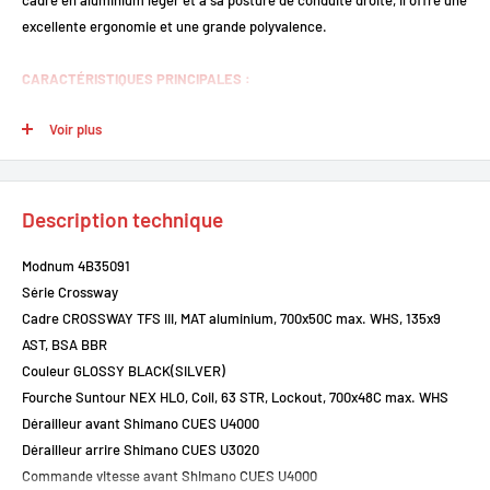
excellente ergonomie et une grande polyvalence.
CARACTÉRISTIQUES PRINCIPALES :
Cadre en aluminium 6061
: Léger et robuste, avec une géométrie
Voir plus
confortable et une position de conduite relevée.
Fourche suspendue Suntour NEX HLO
: Avec blocage au guidon et
débattement de 63 mm pour absorber les irrégularités de la route.
Description technique
Transmission Shimano 3x9 vitesses
: Composants fiables offrant
une large plage de rapports pour les terrains variés.
Modnum 4B35091
Freins à disque hydrauliques Tektro
: Puissants et sécurisants,
Série Crossway
assurant un bon contrôle même par mauvais temps.
Cadre CROSSWAY TFS III, MAT aluminium, 700x50C max. WHS, 135x9
AST, BSA BBR
Roues 28 pouces avec pneus CST 42 mm
: Confortables, stables et
Couleur GLOSSY BLACK(SILVER)
adaptés aussi bien à l’asphalte qu’aux chemins.
Fourche Suntour NEX HLO, Coil, 63 STR, Lockout, 700x48C max. WHS
Tige de selle suspendue
: Pour un confort supplémentaire, surtout
Dérailleur avant Shimano CUES U4000
sur les longues distances ou routes irrégulières.
Dérailleur arrire Shimano CUES U3020
Commande vitesse avant Shimano CUES U4000
Le
MERIDA Crossway 100
est un excellent choix pour les cyclistes actifs