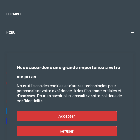
Electrobike Zone Sàrl
HORAIRES
Avenue de la Rapille 2
1008 Prilly (VD), Suisse
🕘 Lun–Ven : 9h00–12h00 / 14h00–18h30
+41 21 946 10 30
MENU
info@electrobikezone.ch
🕘 Sam: sur rendez-vous.
Condition générale et de service
Politique d'expédition
🔒 Dim & fériés : fermé
Politique de confidentialité
Nous accordons une grande importance à votre
Politique de remboursement
Nous suivre
vie privée
mention légal
Nous utilisons des cookies et d’autres technologies pour
personnaliser votre expérience, à des fins commerciales et
d’analyses. Pour en savoir plus, consultez notre
politique de
confidentialité.
Nous acceptons
Accepter
Refuser