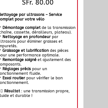
SFr. 80.00
Nettoyage par ultrasons – Service
complet pour votre vélo
✔
Démontage complet
de la transmission
chaîne, cassette, dérailleurs, plateau).
✔
Nettoyage en profondeur
par
ltrasons pour éliminer graisses et
mpuretés.
✔
Graissage et lubrification
des pièces
pour une performance optimale.
✔
Remontage soigné
et ajustement des
composants.
✔
Réglages précis
pour un
fonctionnement fluide.
✔
Essai routier
pour vérifier le bon
fonctionnement.
‍♂
Résultat
: une transmission propre,
luide et durable !