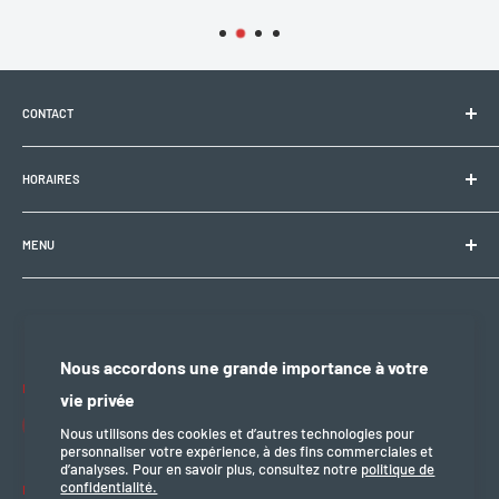
CONTACT
Electrobike Zone Sàrl
HORAIRES
Avenue de la Rapille 2
1008 Prilly (VD), Suisse
🕘 Lun–Ven : 9h00–12h00 / 14h00–18h30
+41 21 946 10 30
MENU
info@electrobikezone.ch
🕘 Sam: sur rendez-vous.
Condition générale et de service
Politique d'expédition
🔒 Dim & fériés : fermé
Politique de confidentialité
Nous accordons une grande importance à votre
Politique de remboursement
Nous suivre
vie privée
mention légal
Nous utilisons des cookies et d’autres technologies pour
personnaliser votre expérience, à des fins commerciales et
d’analyses. Pour en savoir plus, consultez notre
politique de
confidentialité.
Nous acceptons