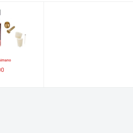
himano
00