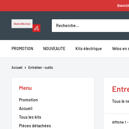
Passer
Bientôt
au
contenu
Electro
Bike
Zone
PROMOTION
NOUVEAUTE
Kits électrique
Vélos en 
Accueil
Entretien - outils
Entre
Menu
Promotion
Tous le n
Accueil
Tous les kits
Affiche 1 -
Pièces détachées