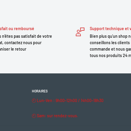
sfait ou remboursé
Support technique et 
 n'êtes pas satisfait de votre
Bien plus qu'un shop 
t, contactez nous pour
conseillons les clients 
niser le retour
commande et nous gar
tous nos produits 24 
HORAIRES
🕘 Lun–Ven : 9h00–12h00 / 14h00–18h30
🕘 Sam: sur rendez-vous.
🔒 Dim & fériés : fermé