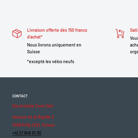
Livraison offerte dès 150 francs
Sati
d'achat*
Vous
Nous livrons uniquement en
acha
Suisse
orga
*excepté les vélos neufs
CONTACT
Electrobike Zone Sàrl
Avenue de la Rapille 2
1008 Prilly (VD), Suisse
+41 21 946 10 30