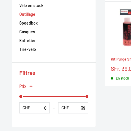
Vélo en stock
Outillage
Speedbox
Casques
Entretien
Tire-vélo
Kit Purge S
Prix
SFr. 39.
Filtres
réduit
En stock
Prix
CHF
CHF
-