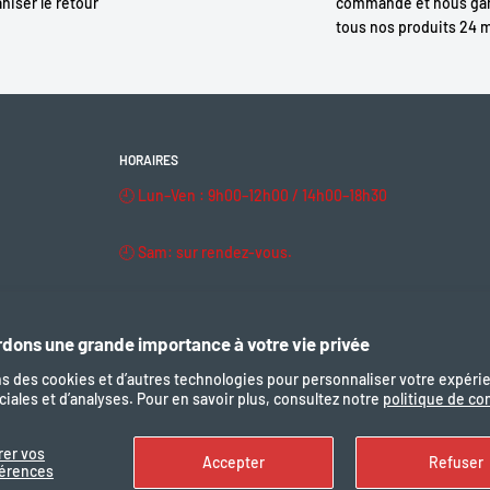
niser le retour
commande et nous gar
tous nos produits 24 
HORAIRES
fang BBS
🕘 Lun–Ven : 9h00–12h00 / 14h00–18h30
u cadre
🕘 Sam: sur rendez-vous.
ie amovible
🔒 Dim & fériés : fermé
, court-circuit)
dons une grande importance à votre vie privée
, VTT électrique
ns des cookies et d’autres technologies pour personnaliser votre expéri
iales et d’analyses. Pour en savoir plus, consultez notre
politique de con
Nous suivre
Nous ac
rer vos
Accepter
Refuser
férences