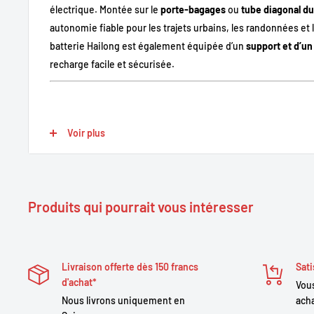
électrique. Montée sur le
porte-bagages
ou
tube diagonal du
autonomie fiable pour les trajets urbains, les randonnées et 
batterie Hailong est également équipée d’un
support et d’un
recharge facile et sécurisée.
Points forts
Voir plus
Compatibilité universelle
: adaptée à la majorité des moteu
Qualité des cellules:
Samsung ou LG
Autonomie variable
: différentes capacités disponibles se
Produits qui pourrait vous intéresser
Installation facile
: support inclus pour montage sur cadr
Recharge pratique
: chargeur fourni pour une recharge sur
Sécurité intégrée
: protection BMS contre surcharge, surc
Livraison offerte dès 150 francs
Sati
d'achat*
Vous
Nous livrons uniquement en
acha
Descriptif technique