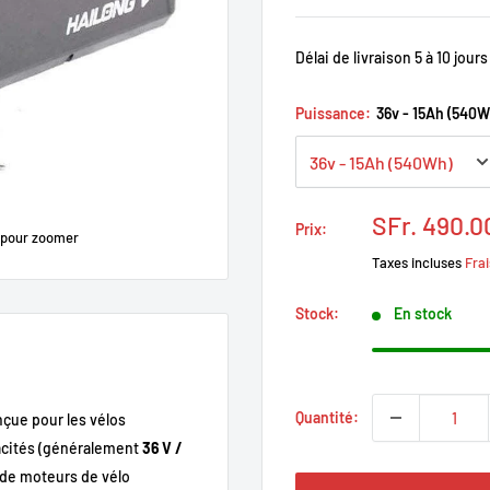
Délai de livraison 5 à 10 jours
Puissance:
36v - 15Ah (540W
Prix
SFr. 490.0
Prix:
 pour zoomer
réduit
Taxes incluses
Frai
Stock:
En stock
Quantité:
nçue pour les vélos
pacités (généralement
36 V /
 de moteurs de vélo