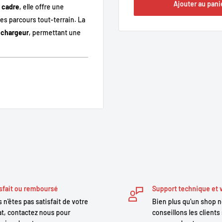
Ajouter au pani
 cadre
, elle offre une
les parcours tout-terrain. La
 chargeur
, permettant une
rs électriques 36 V et 48 V.
lon vos besoins (10–17 Ah).
e ou porte-bagages.
 le vélo ou hors vélo.
hauffe et court-circuit.
sfait ou remboursé
Support technique et 
 n'êtes pas satisfait de votre
Bien plus qu'un shop 
t, contactez nous pour
conseillons les clients 