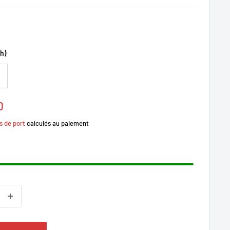
h)
0
s de port
calculés au paiement