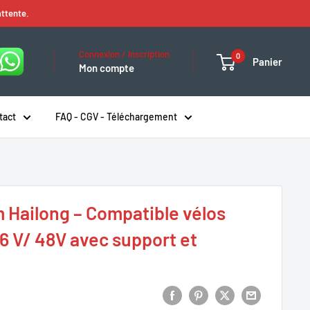
attente.
Connexion / Inscription
0
Panier
Mon compte
tact
FAQ - CGV - Téléchargement
m Hailong – Compatible vélos
36 V/ 48V avec support et