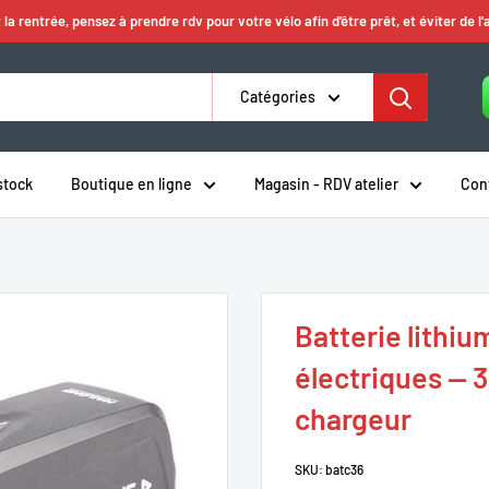
 la rentrée, pensez à prendre rdv pour votre vélo afin d'être prêt, et éviter de l'
Catégories
stock
Boutique en ligne
Magasin - RDV atelier
Con
Batterie lithiu
électriques — 
chargeur
SKU:
batc36