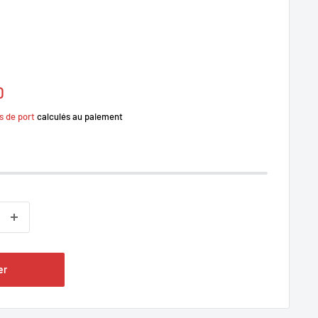
0
s de port
calculés au paiement
er