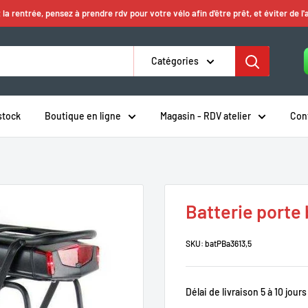
 la rentrée, pensez à prendre rdv pour votre vélo afin d'être prêt, et éviter de l'
Catégories
stock
Boutique en ligne
Magasin - RDV atelier
Con
Batterie porte
SKU:
batPBa3613,5
Délai de livraison 5 à 10 jours