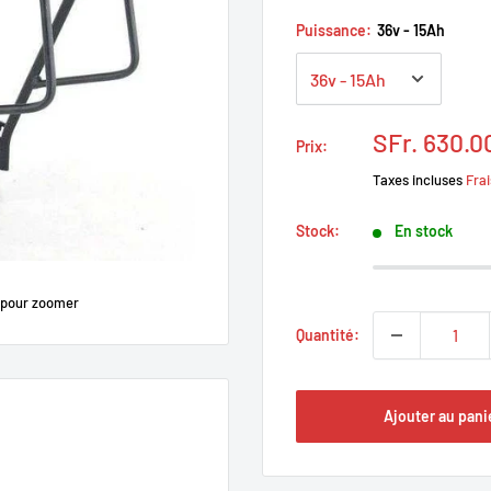
Puissance:
36v - 15Ah
Prix
SFr. 630.0
Prix:
réduit
Taxes incluses
Frai
Stock:
En stock
 pour zoomer
Quantité:
Ajouter au pani