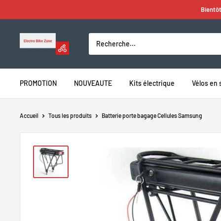
Passer
Bientôt
au
contenu
Electro
Bike
Zone
PROMOTION
NOUVEAUTE
Kits électrique
Vélos en 
Accueil
Tous les produits
Batterie porte bagage Cellules Samsung