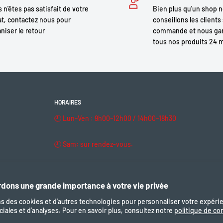
 n'êtes pas satisfait de votre
Bien plus qu'un shop 
t, contactez nous pour
conseillons les clients 
niser le retour
commande et nous gar
tous nos produits 24 
HORAIRES
🕘 Lun–Ven : 9h00–12h00 / 14h00–18h30
🕘 Sam: sur rendez-vous.
, court-circuit)
🔒 Dim & fériés : fermé
dons une grande importance à votre vie privée
 et usage
ns des cookies et d’autres technologies pour personnaliser votre expéri
iales et d’analyses. Pour en savoir plus, consultez notre
politique de con
Nous suivre
Nous ac