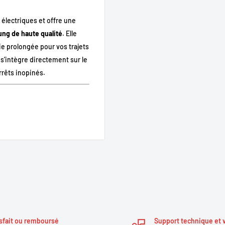
 électriques et offre une
ung de haute qualité
. Elle
ie prolongée pour vos trajets
e s’intègre directement sur le
rrêts inopinés.
té accrues.
les sorties longues.
rge, la surchauffe et les
compatible.
ctriques équipés de porte-
sfait ou remboursé
Support technique et 