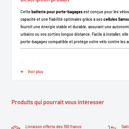
Cette
batterie pour porte-bagages
est conçue pour les vélos
capacité et une fiabilité optimales grâce à ses
cellules Sams
fournit une énergie stable et durable, assurant une autonom
urbains ou vos sorties longue distance. Facile à installer, ell
porte-bagages compatible et protège votre vélo contre les a
Points forts
Voir plus
Cellules Samsung haut de gamme
: performance et fiabili
Autonomie prolongée
: idéale pour les trajets urbains et 
Sécurité intégrée
: système de protection contre la surcha
Produits qui pourrait vous intéresser
courts-circuits.
Installation facile
: fixation directe sur le porte-bagages 
Compatibilité étendue
: adaptée à de nombreux vélos éle
Livraison offerte dès 150 francs
Sati
bagages.