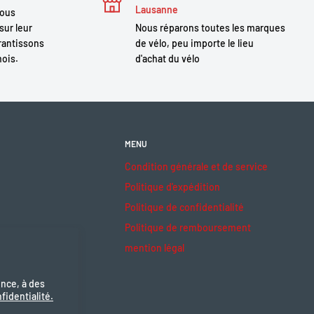
Lausanne
nous
sur leur
Nous réparons toutes les marques
antissons
de vélo, peu importe le lieu
mois.
d'achat du vélo
MENU
Condition générale et de service
Politique d'expédition
Politique de confidentialité
Politique de remboursement
mention légal
ence, à des
fidentialité.
ceptons