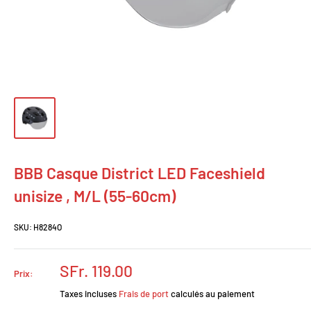
BBB Casque District LED Faceshield
unisize , M/L (55-60cm)
SKU:
H8284O
Prix
SFr. 119.00
Prix:
réduit
Taxes incluses
Frais de port
calculés au paiement