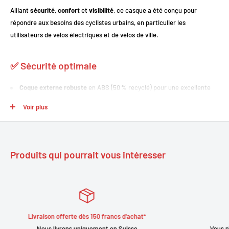
Alliant
sécurité
,
confort
et
visibilité
, ce casque a été conçu pour
répondre aux besoins des cyclistes urbains, en particulier les
utilisateurs de vélos électriques et de vélos de ville.
✅ Sécurité optimale
Coque externe robuste
en ABS (50 % recyclé) pour une excellente
résistance aux chocs.
Voir plus
Mousse intérieure en EPS recyclé
(50 %) pour un amorti efficace et
un impact environnemental réduit.
Certifications EN-1078 et AS/NZS-2063
pour une conformité aux
Produits qui pourrait vous intéresser
normes de sécurité européennes et australiennes.
💡 Visibilité renforcée
12 LED à l’avant et 10 LED à l’arrière
intégrées dans la coque.
achat*
Satisfait ou remboursé
Recharge par USB
, avec plusieurs modes d’éclairage pour s’adapter
sse
Vous n'êtes pas satisfait de votre achat, contactez 