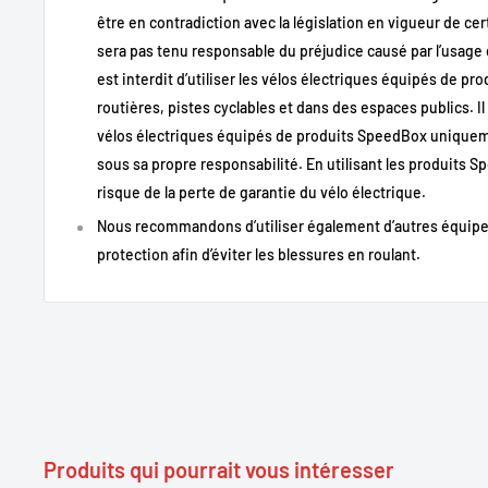
être en contradiction avec la législation en vigueur de cer
Électronique de haute qualité et fiabilité éprouvée
sera pas tenu responsable du préjudice causé par l’usage
est interdit d’utiliser les vélos électriques équipés de pr
routières, pistes cyclables et dans des espaces publics. Il e
🔧
Descriptif technique
vélos électriques équipés de produits SpeedBox uniqueme
sous sa propre responsabilité. En utilisant les produits 
Spécification
Détail
risque de la perte de garantie du vélo électrique.
Type de produit
Module de débridage Blueto
Nous recommandons d’utiliser également d’autres équipe
Modèle
SpeedBox 3.1 B.Tuning
protection afin d’éviter les blessures en roulant.
Compatibilité
Moteurs Brose compatibles
Connectivité
Bluetooth
Application mobile
SpeedBox App
Fonction
Suppression de la limitation
Installation
Interne au système moteur
Gestion des paramètres
Via smartphone
Produits qui pourrait vous intéresser
Alimentation
Directement par le système