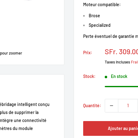
Moteur compatible:
Brose
Specialized
Perte éventuel de garantie m
Prix
SFr. 309.0
Prix:
 pour zoomer
réduit
Taxes incluses
Frai
Stock:
En stock
bridage intelligent conçu
Quantité:
 plus de supprimer la
ntègre une connectivité
Ajouter au pani
amètres du module