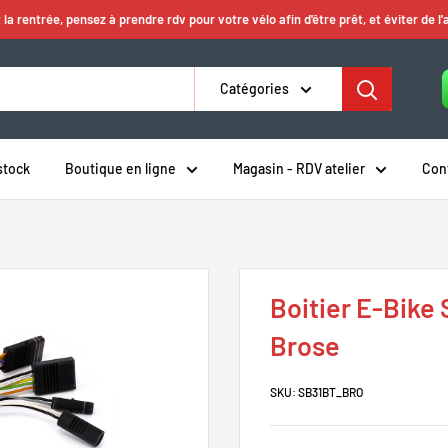
 la rentrée, pensez à prendre rdv pour votre vélo afin d'être prêt, et éviter de l'
Catégories
stock
Boutique en ligne
Magasin - RDV atelier
Con
Boitier E-Bike
Brose
SKU:
SB31BT_BRO