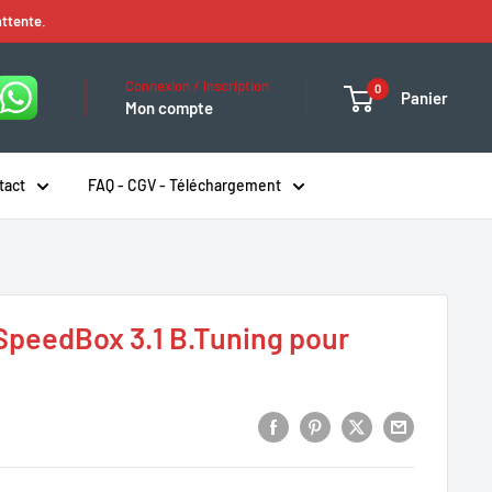
attente.
Connexion / Inscription
0
Panier
Mon compte
tact
FAQ - CGV - Téléchargement
 SpeedBox 3.1 B.Tuning pour