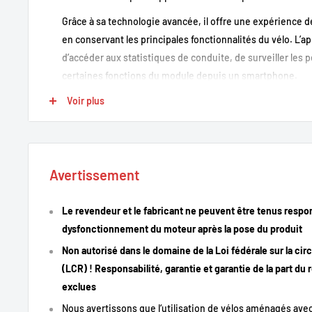
Grâce à sa technologie avancée, il offre une expérience 
en conservant les principales fonctionnalités du vélo. L
d’accéder aux statistiques de conduite, de surveiller les
certaines fonctions du module depuis un smartphone.
Développé spécifiquement pour les systèmes Brose, le S
Voir plus
garantit une compatibilité optimale et une intégration dis
Points forts
Avertissement
Compatible avec les
moteurs Brose
Le revendeur et le fabricant ne peuvent être tenus respo
Connectivité Bluetooth
avec l’application SpeedBox
dysfonctionnement du moteur après la pose du produit
Suppression de la limitation d’assistance à 25 km/h
Non autorisé dans le domaine de la Loi fédérale sur la cir
Gestion et paramétrage via smartphone
(LCR) ! Responsabilité, garantie et garantie de la part du
exclues
Accès aux statistiques de conduite
Nous avertissons que l‘utilisation de vélos aménagés avec
Installation discrète à l’intérieur du système moteur