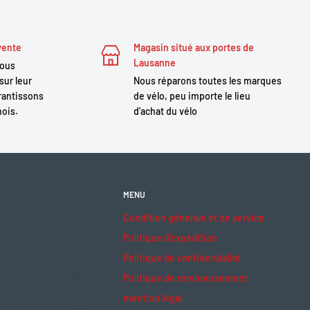
vente
Magasin situé aux portes de
Lausanne
nous
sur leur
Nous réparons toutes les marques
antissons
de vélo, peu importe le lieu
mois.
d'achat du vélo
MENU
Condition générale et de service
Politique d'expédition
Politique de confidentialité
Politique de remboursement
mention légal