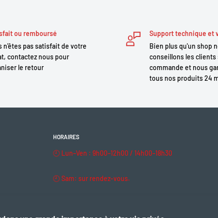
’un moteur Brose
on
sfait ou remboursé
Support technique et 
 n'êtes pas satisfait de votre
Bien plus qu'un shop 
t, contactez nous pour
conseillons les clients 
niser le retour
commande et nous gar
tous nos produits 24 
HORAIRES
🕘 Lun–Ven : 9h00–12h00 / 14h00–18h30
🕘 Sam: sur rendez-vous.
🔒 Dim & fériés : fermé
e vélo non conforme à la