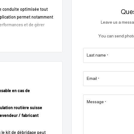
de conduite optimisée tout
Ques
’application permet notamment
Leave us a messag
 performances et de gérer
You can send photos
peedBox 3.1 B.Tuning
crète au sein du vélo.
Last name
*
Email
*
nsable en cas de
Message
*
culation routière suisse
 revendeur / fabricant
 le kit de débridage peut