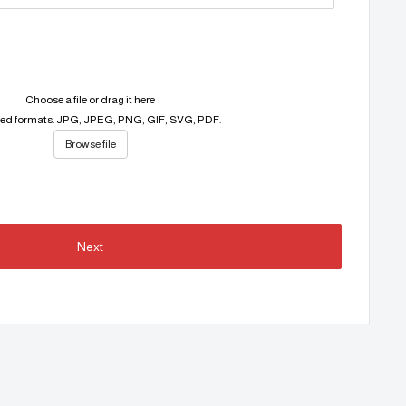
Choose a file or drag it here
ed formats: JPG, JPEG, PNG, GIF, SVG, PDF.
Browse file
Next