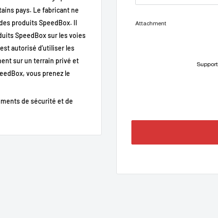
tains pays. Le fabricant ne
 des produits SpeedBox. Il
Attachment
oduits SpeedBox sur les voies
st autorisé d’utiliser les
nt sur un terrain privé et
Support
SpeedBox, vous prenez le
oth
ments de sécurité et de
 d’assistance
 du vélo