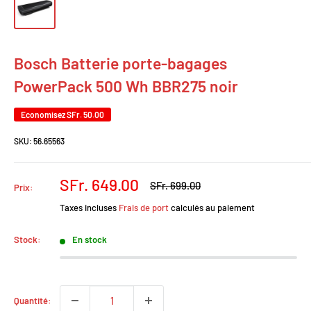
Bosch Batterie porte-bagages
PowerPack 500 Wh BBR275 noir
Economisez
SFr. 50.00
SKU:
56.65563
Prix
SFr. 649.00
Prix
SFr. 699.00
Prix:
normal
réduit
Taxes incluses
Frais de port
calculés au paiement
Stock:
En stock
Quantité: