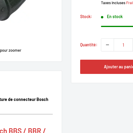
Taxes incluses
Frai
Stock:
En stock
Quantité:
 pour zoomer
Ajouter au pani
ture de connecteur Bosch
ch BBS / BBR /