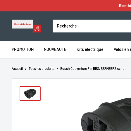
Passer
Bientôt
au
contenu
Electro
Bike
Zone
PROMOTION
NOUVEAUTE
Kits électrique
Vélos en 
Accueil
Tous les produits
Bosch Couverture Pin BBS/BBR/BBP2xx noir