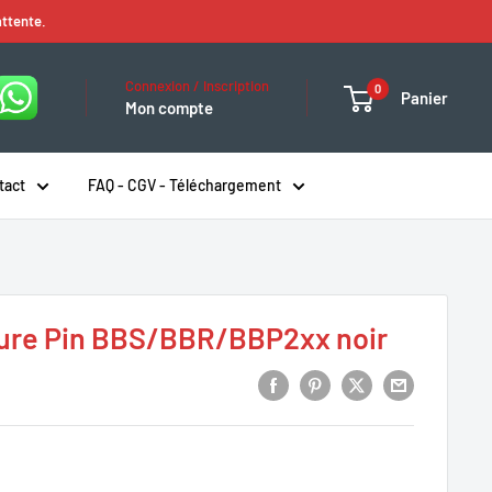
attente.
Connexion / Inscription
0
Panier
Mon compte
tact
FAQ - CGV - Téléchargement
ure Pin BBS/BBR/BBP2xx noir