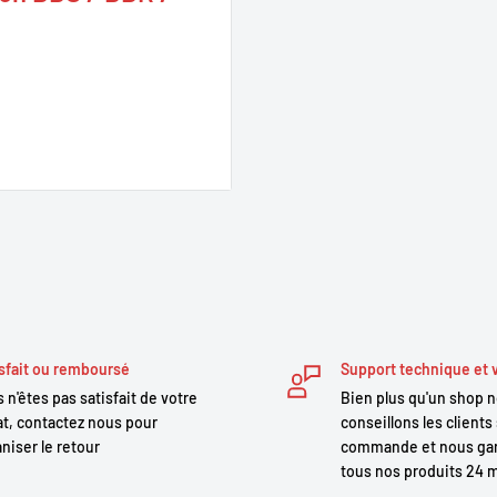
cement les bornes et
Bafang et Bosch (BBS, BBR et
ère et de saletés,
lectriques. Fabriquée en
tion fiable et une installation
sfait ou remboursé
Support technique et 
 n'êtes pas satisfait de votre
Bien plus qu'un shop 
t, contactez nous pour
conseillons les clients 
tre l’eau, la poussière et les
niser le retour
commande et nous gar
tous nos produits 24 