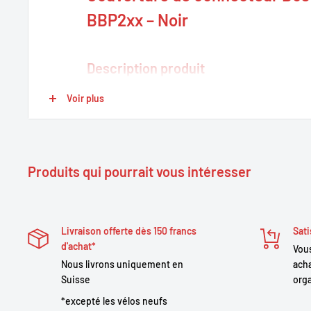
BBP2xx – Noir
Description produit
Voir plus
La
couverture de connecteur Bosch
protège effica
connecteurs électriques des batteries et moteurs 
BBP2xx). Elle empêche l’infiltration d’eau, de poussi
prolongeant ainsi la durée de vie des composants é
Produits qui pourrait vous intéresser
matériau durable et flexible, elle garantit une protec
facile sur le vélo électrique.
Livraison offerte dès 150 francs
Sati
Points forts
d'achat*
Vous
Nous livrons uniquement en
acha
Protection optimale
: protège les connecteurs con
Suisse
orga
impuretés.
*excepté les vélos neufs