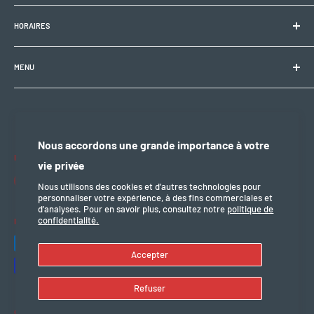
Electrobike Zone Sàrl
HORAIRES
Avenue de la Rapille 2
1008 Prilly (VD), Suisse
🕘 Lun–Ven : 9h00–12h00 / 14h00–18h30
+41 21 946 10 30
MENU
info@electrobikezone.ch
🕘 Sam: sur rendez-vous.
Condition générale et de service
Politique d'expédition
🔒 Dim & fériés : fermé
Politique de confidentialité
Nous accordons une grande importance à votre
Politique de remboursement
Nous suivre
vie privée
mention légal
Nous utilisons des cookies et d’autres technologies pour
personnaliser votre expérience, à des fins commerciales et
d’analyses. Pour en savoir plus, consultez notre
politique de
confidentialité.
Nous acceptons
Accepter
Refuser
© 2026 Electro Bike Zone