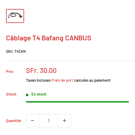
Câblage T4 Bafang CANBUS
SKU:
T4CAN
Prix
SFr. 30.00
Prix:
réduit
Taxes incluses
Frais de port
calculés au paiement
Stock:
En stock
Quantité: