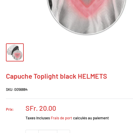
Capuche Toplight black HELMETS
SKU:
0056884
Prix
SFr. 20.00
Prix:
réduit
Taxes incluses
Frais de port
calculés au paiement