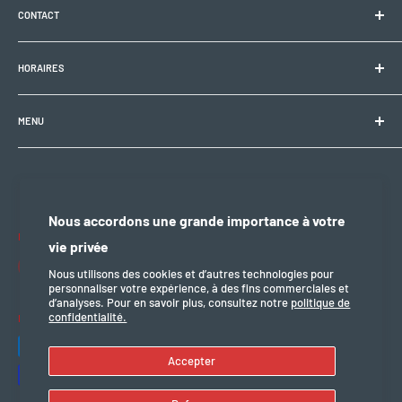
CONTACT
Electrobike Zone Sàrl
HORAIRES
Avenue de la Rapille 2
1008 Prilly (VD), Suisse
🕘 Lun–Ven : 9h00–12h00 / 14h00–18h30
+41 21 946 10 30
MENU
info@electrobikezone.ch
🕘 Sam: sur rendez-vous.
Condition générale et de service
Politique d'expédition
🔒 Dim & fériés : fermé
Politique de confidentialité
Nous accordons une grande importance à votre
Politique de remboursement
Nous suivre
vie privée
mention légal
Nous utilisons des cookies et d’autres technologies pour
personnaliser votre expérience, à des fins commerciales et
d’analyses. Pour en savoir plus, consultez notre
politique de
confidentialité.
Nous acceptons
Accepter