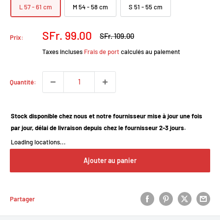
L 57 - 61 cm
M 54 - 58 cm
S 51 - 55 cm
Prix
SFr. 99.00
Prix
SFr. 109.00
Prix:
normal
réduit
Taxes incluses
Frais de port
calculés au paiement
Quantité:
Stock disponible chez nous et notre fournisseur mise à jour une fois
par jour, délai de livraison depuis chez le fournisseur 2-3 jours.
Loading locations...
Ajouter au panier
Partager