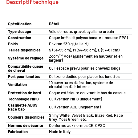
Descriptif technique
Spécification
Détail
Type d'usage
Vélo de route, gravel, cyclisme urbain
Construction
Coque In-Mold (polycarbonate + mousse EPS)
Poids
Environ 230 g (taille M)
Tailles disponibles
S (51–55 cm), M (54–58 cm), L (57–61 cm)
Zoom™ Ace (ajustement en hauteur et en
Système de réglage
largeur)
Compatibilité queue
Oui, espace prévu pour les cheveux longs
de cheval
Port pour lunettes
Oui, zone dédiée pour placer les lunettes
10 ouvertures d'aération, système de
Ventilation
circulation d'air interne
Protection de bord
Coque extérieure couvrant le bas du casque
Technologie MIPS
Oui (version MIPS uniquement)
Casquette ABUS
Oui (version ACE uniquement)
Race Cap
Shiny White, Velvet Black, Blaze Red, Race
Couleurs disponibles
Grey, Moss Green, etc.
Normes de sécurité
Conforme aux normes CE, CPSC
Fabrication
Made in Italy