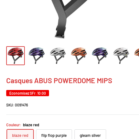
Casques ABUS POWERDOME MIPS
Economisez
SFr. 10.00
SKU:
0091476
Couleur:
blaze red
blaze red
flip flop purple
gleam silver