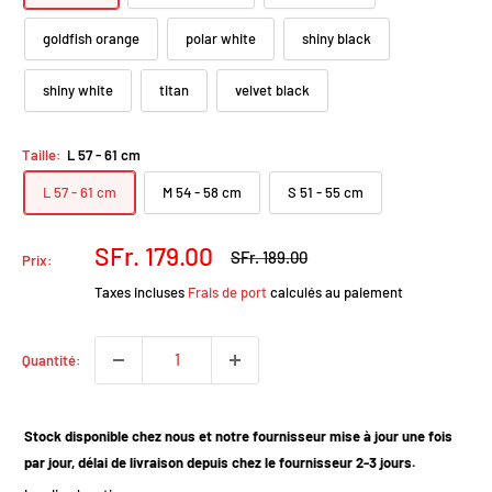
goldfish orange
polar white
shiny black
shiny white
titan
velvet black
Taille:
L 57 - 61 cm
L 57 - 61 cm
M 54 - 58 cm
S 51 - 55 cm
Prix
SFr. 179.00
Prix
SFr. 189.00
Prix:
normal
réduit
Taxes incluses
Frais de port
calculés au paiement
Quantité:
Stock disponible chez nous et notre fournisseur mise à jour une fois
par jour, délai de livraison depuis chez le fournisseur 2-3 jours.