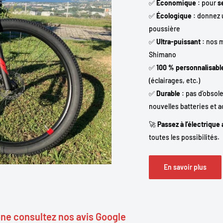
✅
Économique
: pour
s
✅
Écologique
: donnez u
poussière
✅
Ultra-puissant
: nos 
Shimano
✅
100 % personnalisabl
(éclairages, etc.)
✅
Durable
: pas d’obsol
nouvelles batteries et 
🚀
Passez à l’électrique
toutes les possibilités.
En savoir plus
one consultez nos avis Google