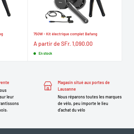
ng
750W - Kit électrique complet Bafang
100
Prix
Pr
A partir de SFr. 1,090.00
A 
réduit
ré
En stock
vente
Magasin situé aux portes de
Lausanne
nous
sur leur
Nous réparons toutes les marques
antissons
de vélo, peu importe le lieu
mois.
d'achat du vélo