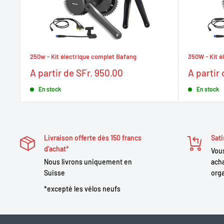
250w - Kit électrique complet Bafang
350W - Kit é
Prix
Prix
A partir de SFr. 950.00
A partir
réduit
réduit
En stock
En stock
Livraison offerte dès 150 francs
Sati
d'achat*
Vous
Nous livrons uniquement en
acha
Suisse
orga
*excepté les vélos neufs