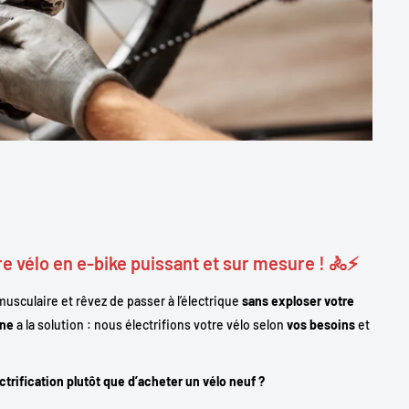
e vélo en e-bike puissant et sur mesure ! 🚴⚡
usculaire et rêvez de passer à l’électrique
sans exploser votre
one
a la solution : nous électrifions votre vélo selon
vos besoins
et
ectrification plutôt que d’acheter un vélo neuf ?