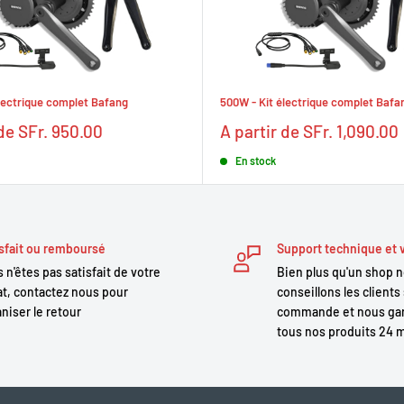
lectrique complet Bafang
500W - Kit électrique complet Bafa
Prix
 de SFr. 950.00
A partir de SFr. 1,090.00
réduit
En stock
sfait ou remboursé
Support technique et 
 n'êtes pas satisfait de votre
Bien plus qu'un shop 
t, contactez nous pour
conseillons les clients 
niser le retour
commande et nous gar
tous nos produits 24 