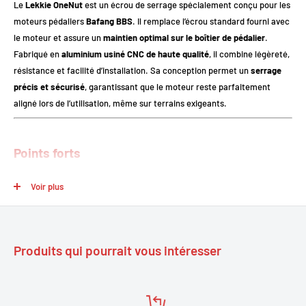
Le
Lekkie OneNut
est un écrou de serrage spécialement conçu pour les
moteurs pédaliers
Bafang BBS
. Il remplace l’écrou standard fourni avec
le moteur et assure un
maintien optimal sur le boîtier de pédalier
.
Fabriqué en
aluminium usiné CNC de haute qualité
, il combine légèreté,
résistance et facilité d’installation. Sa conception permet un
serrage
précis et sécurisé
, garantissant que le moteur reste parfaitement
aligné lors de l’utilisation, même sur terrains exigeants.
Points forts
Compatibilité Bafang BBS
: convient à tous les moteurs BBS01,
Voir plus
BBS02 et BBSHD.
Construction haut de gamme
: aluminium 6061 T6 usiné CNC,
durable et léger.
Produits qui pourrait vous intéresser
Installation facile
: remplacement simple de l’écrou standard, pas
besoin de modifications.
Serrage optimal
: maintien sécurisé du moteur pour un