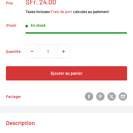
Prix
SFr. 24.00
Prix:
réduit
Taxes incluses
Frais de port
calculés au paiement
Stock:
En stock
Quantité:
Ajouter au panier
Partager
Description