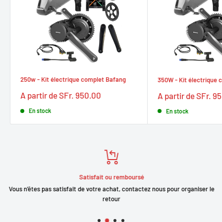
250w - Kit électrique complet Bafang
350W - Kit électrique
Prix
Prix
A partir de SFr. 950.00
A partir de SFr. 9
réduit
réduit
En stock
En stock
Satisfait ou remboursé
Vous n'êtes pas satisfait de votre achat, contactez nous pour organiser le
retour