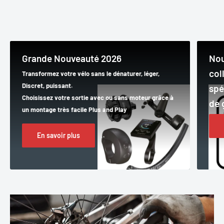
Grande Nouveauté 2026
Nou
col
Transformez votre vélo sans le dénaturer, léger,
Discret, puissant.
spé
Choisissez votre sortie avec ou sans moteur grâce à
de 
un montage très facile Plus and Play
En savoir plus