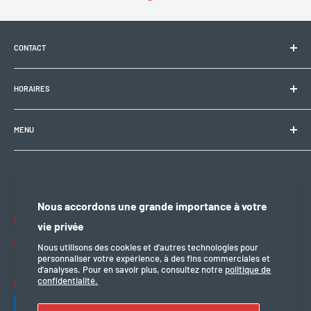
CONTACT
Electrobike Zone Sàrl
HORAIRES
Avenue de la Rapille 2
1008 Prilly (VD), Suisse
🕘 Lun–Ven : 9h00–12h00 / 14h00–18h30
+41 21 946 10 30
MENU
info@electrobikezone.ch
🕘 Sam: sur rendez-vous.
Condition générale et de service
Politique d'expédition
🔒 Dim & fériés : fermé
Politique de confidentialité
Nous accordons une grande importance à votre
Politique de remboursement
Nous suivre
vie privée
mention légal
Nous utilisons des cookies et d’autres technologies pour
personnaliser votre expérience, à des fins commerciales et
d’analyses. Pour en savoir plus, consultez notre
politique de
confidentialité.
Nous acceptons