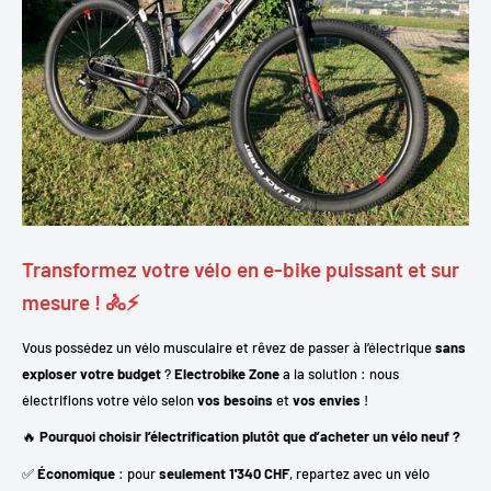
Transformez votre vélo en e-bike puissant et sur
mesure ! 🚴⚡
Vous possédez un vélo musculaire et rêvez de passer à l’électrique
sans
exploser votre budget
?
Electrobike Zone
a la solution : nous
électrifions votre vélo selon
vos besoins
et
vos envies
!
🔥
Pourquoi choisir l’électrification plutôt que d’acheter un vélo neuf ?
✅
Économique
: pour
seulement 1'340 CHF
, repartez avec un vélo