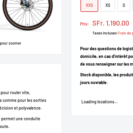
XXS
XS
S
Prix
SFr. 1,190.00
Prix:
réduit
Taxes incluses
Frais de 
 pour zoomer
Pour des questions de logist
domicile, en cas d'intérêt p
de vous renseigner sur les m
Stock disponible, les produi
jours ouvrable.
pour rouler vite,
ens comme pour les sorties
Loading locations...
récision et polyvalence.
e permet une conduite
route.