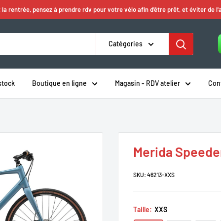
 la rentrée, pensez à prendre rdv pour votre vélo afin d'être prêt, et éviter de l'
Catégories
stock
Boutique en ligne
Magasin - RDV atelier
Con
Merida Speede
SKU:
46213-XXS
Taille:
XXS