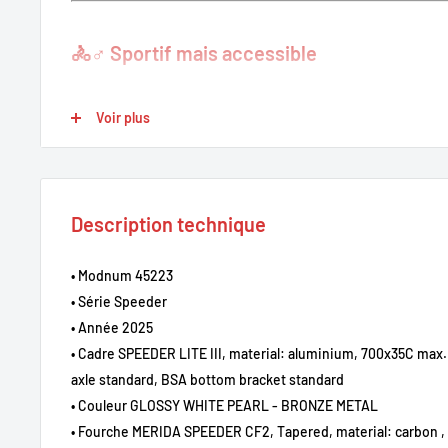
🚴♂️ Sportif mais accessible
Avec sa géométrie inspirée des vélos de route et son guidon 
Voir plus
une position dynamique tout en restant confortable. Parfait 
kilomètres sans fatigue excessive, que ce soit en ville ou su
Description technique
⚙️ Transmission Shimano Tiagra 2x10
Équipé d’une transmission
Shimano Tiagra 2x10 vitesses
, i
• Modnum 45223
vitesses précis, fluides et fiables. Idéal pour gérer tous les p
• Série Speeder
relances rapides aux montées plus exigeantes.
• Année 2025
• Cadre SPEEDER LITE III, material: aluminium, 700x35C max
axle standard, BSA bottom bracket standard
🛑 Freinage hydraulique puissant
• Couleur GLOSSY WHITE PEARL - BRONZE METAL
• Fourche MERIDA SPEEDER CF2, Tapered, material: carbon ,
Les freins à disque hydrauliques Shimano assurent un freina