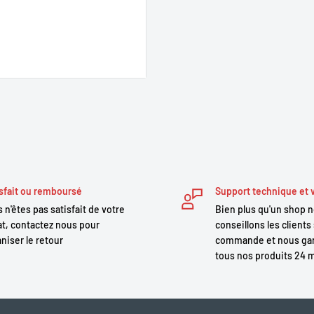
 et de contrôle.
M, 175 mm-L/XL
sfait ou remboursé
Support technique et 
back, material: aluminium
 n'êtes pas satisfait de votre
Bien plus qu'un shop 
t, contactez nous pour
conseillons les clients 
niser le retour
commande et nous gar
32 spoke holes, centerlock
tous nos produits 24 
b, 32 spoke holes,
 700x32C, wire