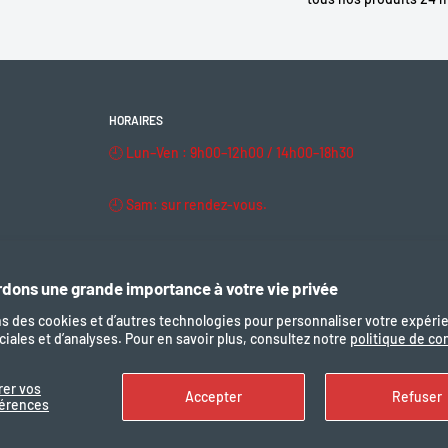
pe, Silkshild / Maxxis
HORAIRES
able
🕘 Lun–Ven : 9h00–12h00 / 14h00–18h30
🕘 Sam: sur rendez-vous.
🔒 Dim & fériés : fermé
dons une grande importance à votre vie privée
ns des cookies et d’autres technologies pour personnaliser votre expéri
iales et d’analyses. Pour en savoir plus, consultez notre
politique de con
Nous suivre
Nous ac
rer vos
Accepter
Refuser
férences