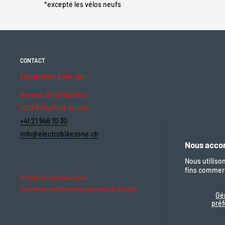
• Pneus Maxxis Overdrive Excel, 700x40C, wire, reflective stri
*excepté les vélos neufs
et de réglages selon vos besoins.
Overdrive Excel, 700x40C, wire, reflective stripe, Silkshild
• Jantes MERIDA COMP TK, 20 IWR, 17 HRI, MAT aluminium
• Roues 700
• Cintre MERIDA COMP CC, MAT aluminium, 660 WHB, 25 RHB
CONTACT
• Potence MERIDA COMP TK, MAT aluminium, 31.8 DSH, adjust
Electrobike Zone Sàrl
• Direction MERIDA M2346 Neck
Avenue de la Rapille 2
1008 Prilly (VD), Suisse
+41 21 946 10 30
info@electrobikezone.ch
Nous accor
Nous utiliso
fins commerc
© 2026 Electro Bike Zone
Commerce électronique propulsé par Shopify
Gé
pré