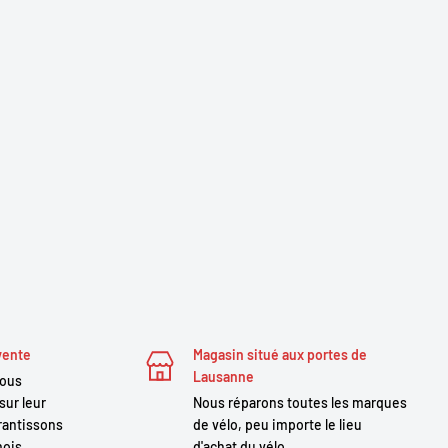
vente
Magasin situé aux portes de
Lausanne
nous
sur leur
Nous réparons toutes les marques
antissons
de vélo, peu importe le lieu
mois.
d'achat du vélo