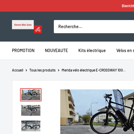
Passer
Bientôt
au
contenu
Electro
Bike
Zone
PROMOTION
NOUVEAUTE
Kits électrique
Vélos en 
Accueil
Tous les produits
Merida vélo électrique E-CROSSWAY 100...