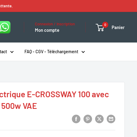
attente.
Connexion / Inscription
0
Panier
Mon compte
tact
FAQ - CGV - Téléchargement
ectrique E-CROSSWAY 100 avec
 500w VAE