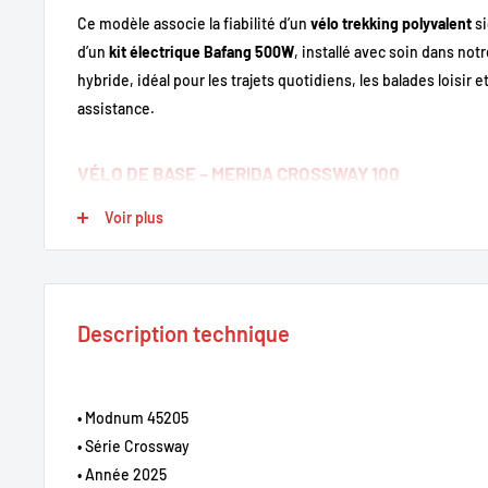
Ce modèle associe la fiabilité d’un
vélo trekking polyvalent
si
d’un
kit électrique Bafang 500W
, installé avec soin dans notre
hybride, idéal pour les trajets quotidiens, les balades loisir 
assistance.
VÉLO DE BASE – MERIDA CROSSWAY 100
Cadre aluminium léger et confortable
, avec géométrie ad
Voir plus
et détendue.
Transmission Shimano 3x9 vitesses
: précise, fluide, et 
vallonnés.
Description technique
Freins à disque hydrauliques Tektro
: freinage puissant e
Fourche suspendue avec blocage
: pour un confort accru 
Roues 28 pouces avec pneus polyvalents
: parfaits pour 
• Modnum 45205
pistes cyclables.
• Série Crossway
• Année 2025