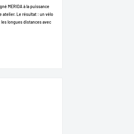
gné MERIDA à la puissance
 atelier. Le résultat : un vélo
et les longues distances avec
aptée à une conduite droite
adaptée aux terrains
n toutes conditions.
sur routes irrégulières.
ville, chemins stabilisés ou