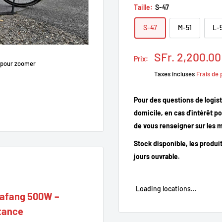
Taille:
S-47
S-47
M-51
L-
Prix
SFr. 2,200.00
Prix:
 pour zoomer
réduit
Taxes incluses
Frais de 
Pour des questions de logist
domicile, en cas d'intérêt p
de vous renseigner sur les m
Stock disponible, les produi
jours ouvrable.
Loading locations...
Bafang 500W –
stance