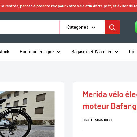
 la rentrée, pensez à prendre rdv pour votre vélo afin d'être prêt, et éviter de l'
Catégories
stock
Boutique en ligne
Magasin - RDV atelier
Con
Merida vélo él
moteur Bafang
SKU:
E-4B35091-S