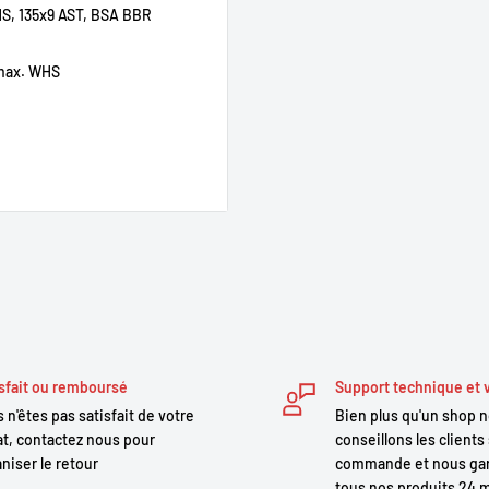
 NOTRE ATELIER
S, 135x9 AST, BSA BBR
et réactif. Il offre une
 max. WHS
route).
facilement amovible pour la
 d’assistance, autonomie,
age souple ou assistance à la
erformant
 et de l’ergonomie du
sfait ou remboursé
Support technique et 
électrique puissante pour
 n'êtes pas satisfait de votre
Bien plus qu'un shop 
t, contactez nous pour
conseillons les clients 
 fatigants.
ck
niser le retour
commande et nous gar
rlock
ssibilité de personnalisation
tous nos produits 24 