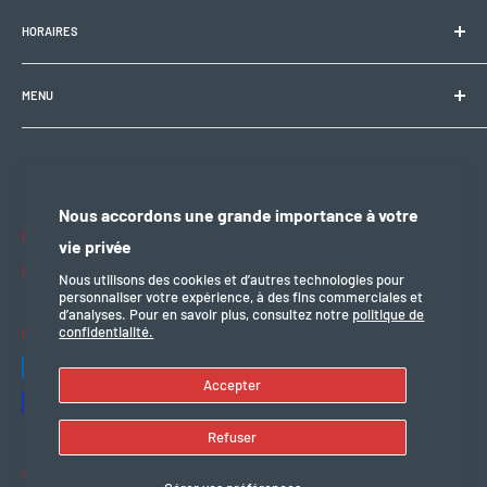
Electrobike Zone Sàrl
HORAIRES
Avenue de la Rapille 2
1008 Prilly (VD), Suisse
🕘 Lun–Ven : 9h00–12h00 / 14h00–18h30
+41 21 946 10 30
MENU
info@electrobikezone.ch
🕘 Sam: sur rendez-vous.
Condition générale et de service
Politique d'expédition
🔒 Dim & fériés : fermé
Politique de confidentialité
Nous accordons une grande importance à votre
Politique de remboursement
Nous suivre
vie privée
mention légal
Nous utilisons des cookies et d’autres technologies pour
personnaliser votre expérience, à des fins commerciales et
d’analyses. Pour en savoir plus, consultez notre
politique de
confidentialité.
Nous acceptons
Accepter
Refuser
© 2026 Electro Bike Zone