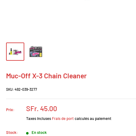
Muc-Off X-3 Chain Cleaner
SKU:
492-039-3277
Prix
SFr. 45.00
Prix:
réduit
Taxes incluses
Frais de port
calculés au paiement
Stock:
En stock