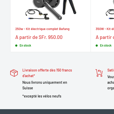
250w - Kit électrique complet Bafang
350W - Kit é
Prix
Prix
A partir de SFr. 950.00
A partir
réduit
réduit
En stock
En stock
Livraison offerte dès 150 francs
Sati
d'achat*
Vous
Nous livrons uniquement en
acha
Suisse
orga
*excepté les vélos neufs