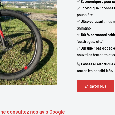
✅
Économique
: pour
s
✅
Écologique
: donnez u
poussière
✅
Ultra-puissant
: nos 
Shimano
✅
100 % personnalisabl
(éclairages, etc.)
✅
Durable
: pas d’obsol
nouvelles batteries et 
🚀
Passez à l’électrique
toutes les possibilités.
En savoir plus
one consultez nos avis Google