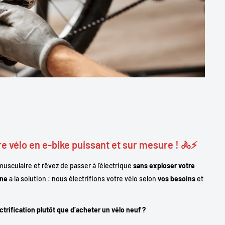
e vélo en e-bike puissant et sur mesure ! 🚴⚡
usculaire et rêvez de passer à l’électrique
sans exploser votre
one
a la solution : nous électrifions votre vélo selon
vos besoins
et
ectrification plutôt que d’acheter un vélo neuf ?