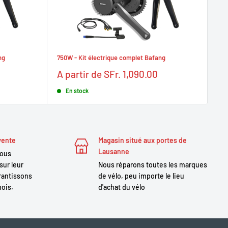
ng
750W - Kit électrique complet Bafang
100
Prix
Pr
A partir de SFr. 1,090.00
A 
réduit
ré
En stock
vente
Magasin situé aux portes de
Lausanne
nous
sur leur
Nous réparons toutes les marques
antissons
de vélo, peu importe le lieu
mois.
d'achat du vélo