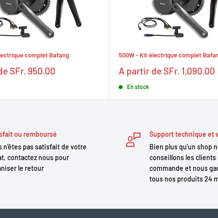
lectrique complet Bafang
500W - Kit électrique complet Bafa
Prix
 de SFr. 950.00
A partir de SFr. 1,090.00
réduit
En stock
sfait ou remboursé
Support technique et 
 n'êtes pas satisfait de votre
Bien plus qu'un shop 
t, contactez nous pour
conseillons les clients 
niser le retour
commande et nous gar
tous nos produits 24 