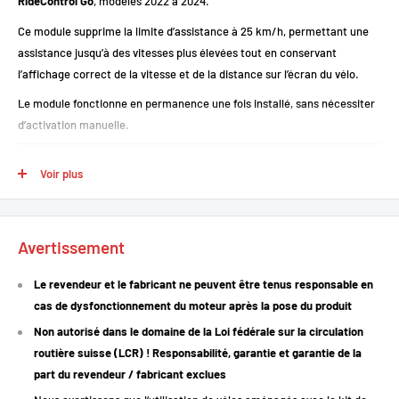
RideControl Go
, modèles 2022 à 2024.
Ce module supprime la limite d’assistance à 25 km/h, permettant une
assistance jusqu’à des vitesses plus élevées tout en conservant
l’affichage correct de la vitesse et de la distance sur l’écran du vélo.
Le module fonctionne en permanence une fois installé, sans nécessiter
d’activation manuelle.
Voir plus
Points forts
Suppression de la limite d’assistance
: Élimine la restriction de 25
Avertissement
km/h.
Affichage des données réelles
: Vitesse actuelle, vitesse maximale,
Le revendeur et le fabricant ne peuvent être tenus responsable en
vitesse moyenne, kilométrage et autonomie affichés correctement.
cas de dysfonctionnement du moteur après la pose du produit
Activation automatique
: Le module est activé en permanence dès
Non autorisé dans le domaine de la Loi fédérale sur la circulation
l’allumage du vélo.
routière suisse (LCR) ! Responsabilité, garantie et garantie de la
Installation simple
: Connecteurs d’origine pour une installation plug
part du revendeur / fabricant exclues
& play sans modifications.