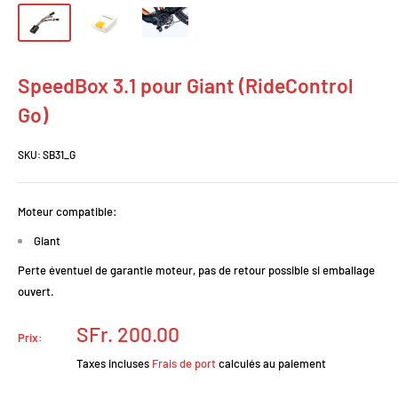
SpeedBox 3.1 pour Giant (RideControl
Go)
SKU:
SB31_G
Moteur compatible:
Giant
Perte éventuel de garantie moteur, pas de retour possible si emballage
ouvert.
Prix
SFr. 200.00
Prix:
réduit
Taxes incluses
Frais de port
calculés au paiement