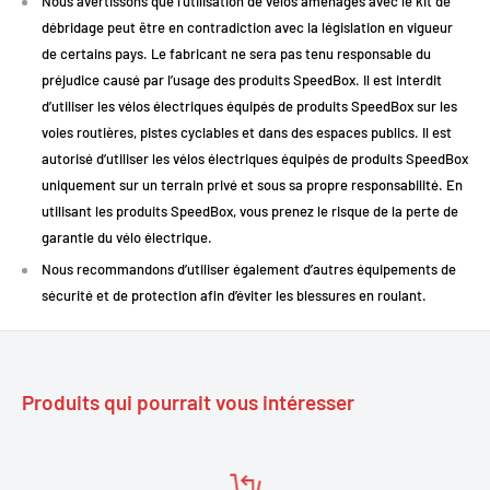
Nous avertissons que l‘utilisation de vélos aménagés avec le kit de
débridage peut être en contradiction avec la législation en vigueur
de certains pays. Le fabricant ne sera pas tenu responsable du
Descriptif technique
préjudice causé par l’usage des produits SpeedBox. Il est interdit
d’utiliser les vélos électriques équipés de produits SpeedBox sur les
voies routières, pistes cyclables et dans des espaces publics. Il est
Spécification
Détail
autorisé d’utiliser les vélos électriques équipés de produits SpeedBox
Tuning e-bike Giant SyncDrive Pro 2022–2024
uniquement sur un terrain privé et sous sa propre responsabilité. En
Type d’usage
(usage privé recommandé)
utilisant les produits SpeedBox, vous prenez le risque de la perte de
Compatibilité
garantie du vélo électrique.
Giant SyncDrive Pro (85 Nm)
moteur
Nous recommandons d’utiliser également d’autres équipements de
Activation/Désact
sécurité et de protection afin d’éviter les blessures en roulant.
Automatique à l’allumage du vélo
ivation
Indication
Affichage de 9,9 km/h brièvement
activation
Produits qui pourrait vous intéresser
Indication
Affichage de 2,5 km/h brièvement
désactivation
Vitesse max
Jusqu’à 60 km/h