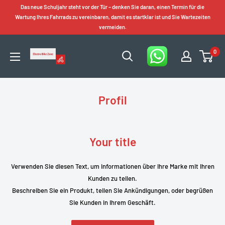
Zum
Das neue Schuljahr steht vor der Tür – denken Sie daran, einen Termin für die
Inhalt
Wartung Ihres Fahrrads zu vereinbaren, damit es startklar ist und Sie Wartezeiten
vermeiden.
springen
0
Electro
Bike
Zone
Profil
Your title
Verwenden Sie diesen Text, um Informationen über Ihre Marke mit Ihren
Kunden zu teilen.
Beschreiben Sie ein Produkt, teilen Sie Ankündigungen, oder begrüßen
Sie Kunden in Ihrem Geschäft.