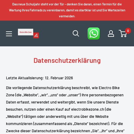
Zum
Das neue Schuljahr steht vor der Tür – denken Sie daran, einen Termin für die
Inhalt
Wartung Ihres Fahrrads zu vereinbaren, damit es startklar ist und Sie Wartezeiten
vermeiden.
springen
0
Electro
Bike
Zone
Datenschutzerklärung
Letzte Aktualisierung: 12. Februar 2026
Die vorliegende Datenschutzerklärung beschreibt, wie Electro Bike
Zone (die „Website“, „wir“, „uns“ oder „unser“) Ihre personenbezogenen
Daten erfasst, verwendet und weitergibt, wenn Sie unsere Dienste
besuchen, nutzen oder einen Kauf auf electrobikezone.ch (die
„Website“) tätigen oder anderweitig mit uns über die Website
kommunizieren (zusammenfassend als „Dienste“ bezeichnet). Für die
Zwecke dieser Datenschutzerklärung bezeichnen „Sie“, „Ihr“ und „Ihre“