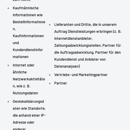
Kaufmännische
Informationen wie
Bestellinformatione
Lieferanten und Dritte, die in unserem
n,
Auftrag Dienstleistungen erbringen (z. B.
Kaufinformationen
Internetdienstanbieter,
und
Zahlungsabwicklungsstellen, Partner für
Kundendienstinfor
die Auftragsabwicklung, Partner für den
mationen
Kundendienst und Anbieter von
Internet oder
Datenanalysen)
ähnliche
Vertriebs- und Marketingpartner
Netzwerkaktivitäte
Partner
n, wie z. B.
Nutzungsdaten
Geolokalisierungsd
aten wie Standorte,
die anhand einer IP-
Adresse oder
anderer