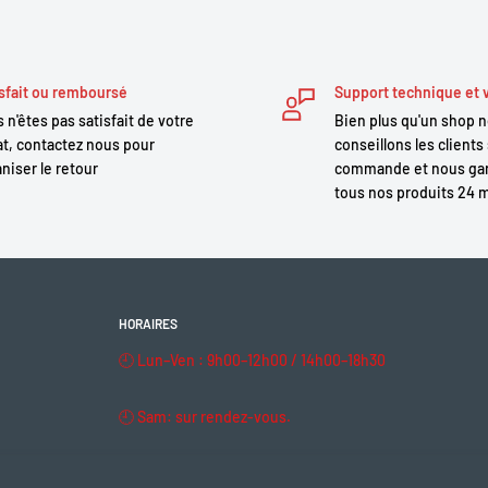
sfait ou remboursé
Support technique et 
 n'êtes pas satisfait de votre
Bien plus qu'un shop 
t, contactez nous pour
conseillons les clients 
niser le retour
commande et nous gar
tous nos produits 24 
HORAIRES
🕘 Lun–Ven : 9h00–12h00 / 14h00–18h30
🕘 Sam: sur rendez-vous.
🔒 Dim & fériés : fermé