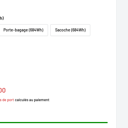
h)
Porte-bagage (684Wh)
Sacoche (684Wh)
.00
s de port
calculés au paiement