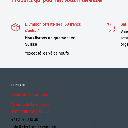
Livraison offerte dès 150 francs
Sati
d'achat*
Vous
Nous livrons uniquement en
acha
Suisse
orga
*excepté les vélos neufs
CONTACT
Electrobike Zone Sàrl
Avenue de la Rapille 2
1008 Prilly (VD), Suisse
+41 21 946 10 30
info@electrobikezone.ch