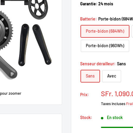
Garantie:
24 mois
Batterie:
Porte-bidon (684W
Porte-bidon (684Wh)
Porte-bidon (960Wh)
Senseur dérailleur:
Sans
Sans
Avec
Prix
SFr. 1,090
 pour zoomer
Prix:
réduit
Taxes incluses
Frai
Stock:
En stock