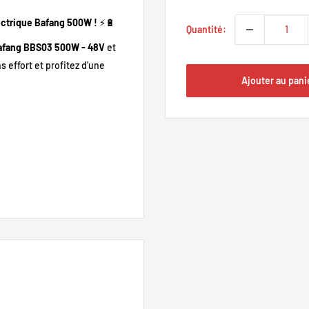
lectrique Bafang 500W !
⚡🔋
Quantité:
afang BBS03 500W - 48V
et
s effort et profitez d’une
Ajouter au pani
ète dans notre atelier
!
 prêt à rouler. 🚲💨
re vélo en un
véhicule
z d’une
assistance fiable et