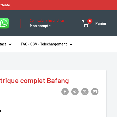
attente.
Connexion / Inscription
0
Panier
Mon compte
tact
FAQ - CGV - Téléchargement
ctrique complet Bafang
s