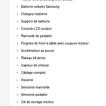
durable
pour tous vos trajets.
Batterie cellules Samsung
🌱
Écologique & économique
: Donnez une seconde vie à vo
Chargeur batterie
solution verte et économique
, sans compromis sur la qualité
Support de batterie
🛠️
Garantie 24 mois & support technique dédié
– On vous ac
Console LCD couleur
📞
Manivelle de pédalier
⚡
Ne laissez plus les côtes ou les longues distances vous frei
Poignée de frein à câble avec coupure moteur
dès maintenant !
🚀
Accélérateur au pouce
Plateau 46 dents
Capteur de vitesse
Câblage complet
Visserie
Démonte manivelle
Démonte pédalier
Clé de serrage moteur