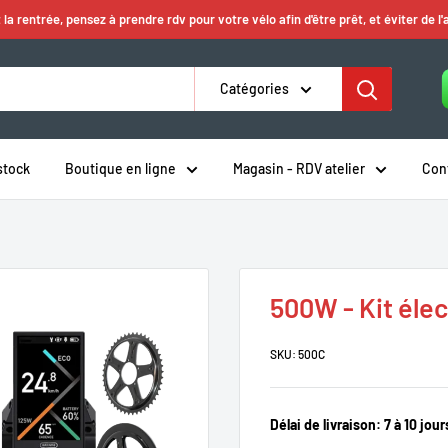
 la rentrée, pensez à prendre rdv pour votre vélo afin d'être prêt, et éviter de l'
Catégories
stock
Boutique en ligne
Magasin - RDV atelier
Con
500W - Kit éle
SKU:
500C
Délai de livraison:
7 à 10 jour