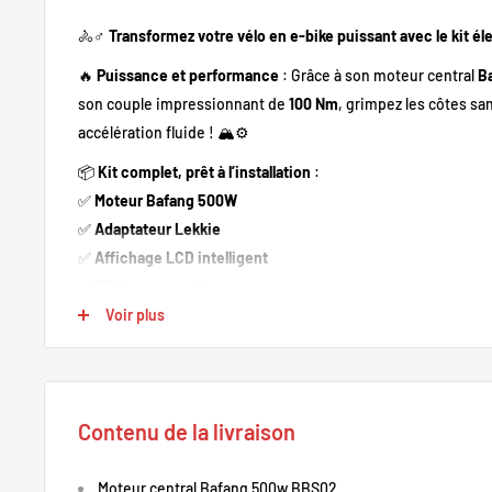
🚴♂️
Transformez votre vélo en e-bike puissant avec le kit é
🔥
Puissance et performance
: Grâce à son moteur central
B
son couple impressionnant de
100 Nm
, grimpez les côtes san
accélération fluide ! 🏔️⚙️
📦
Kit complet, prêt à l’installation
:
✅
Moteur Bafang 500W
✅
Adaptateur Lekkie
✅
Affichage LCD intelligent
✅
Câblage complet
✅
Freins avec capteurs de coupure moteur
Voir plus
✅
Batterie & chargeur inclus
🔧
Besoin d’un montage ?
Nous réalisons l’
installation compl
Profitez d’un service professionnel pour un résultat parfait et
Contenu de la livraison
💡
Installation facile & autonomie optimale
: Transformez vot
électrique performant
en quelques étapes simples ! Profite
Moteur central Bafang 500w BBS02