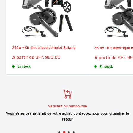
250w - Kit électrique complet Bafang
350W - Kit électrique
Prix
Prix
A partir de SFr. 950.00
A partir de SFr. 9
réduit
réduit
En stock
En stock
Satisfait ou remboursé
Vous n'êtes pas satisfait de votre achat, contactez nous pour organiser le
retour