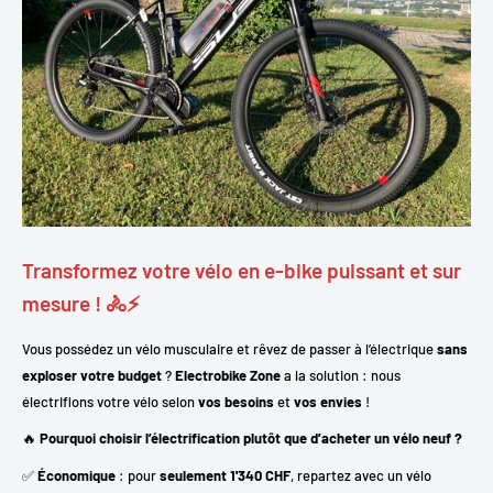
Transformez votre vélo en e-bike puissant et sur
mesure ! 🚴⚡
Vous possédez un vélo musculaire et rêvez de passer à l’électrique
sans
exploser votre budget
?
Electrobike Zone
a la solution : nous
électrifions votre vélo selon
vos besoins
et
vos envies
!
🔥
Pourquoi choisir l’électrification plutôt que d’acheter un vélo neuf ?
✅
Économique
: pour
seulement 1'340 CHF
, repartez avec un vélo