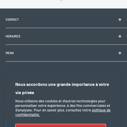
CONTACT
Electrobike Zone Sàrl
HORAIRES
Avenue de la Rapille 2
1008 Prilly (VD), Suisse
🕘 Lun–Ven : 9h00–12h00 / 14h00–18h30
+41 21 946 10 30
MENU
info@electrobikezone.ch
🕘 Sam: sur rendez-vous.
Condition générale et de service
Politique d'expédition
🔒 Dim & fériés : fermé
Politique de confidentialité
Nous accordons une grande importance à votre
Politique de remboursement
Nous suivre
vie privée
mention légal
Nous utilisons des cookies et d’autres technologies pour
personnaliser votre expérience, à des fins commerciales et
d’analyses. Pour en savoir plus, consultez notre
politique de
confidentialité.
Nous acceptons