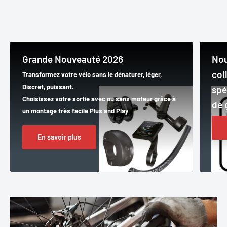
Grande Nouveauté 2026
Nou
col
Transformez votre vélo sans le dénaturer, léger,
Discret, puissant.
spé
Choisissez votre sortie avec ou sans moteur grâce à
de 
un montage très facile Plus and Play
En savoir plus