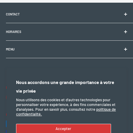
CONTACT
Electrobike Zone Sàrl
HORAIRES
Avenue de la Rapille 2
1008 Prilly (VD), Suisse
🕘 Lun–Ven : 9h00–12h00 / 14h00–18h30
+41 21 946 10 30
MENU
info@electrobikezone.ch
🕘 Sam: sur rendez-vous.
Condition générale et de service
Politique d'expédition
🔒 Dim & fériés : fermé
Politique de confidentialité
Nous accordons une grande importance à votre
Politique de remboursement
Nous suivre
vie privée
mention légal
Nous utilisons des cookies et d’autres technologies pour
personnaliser votre expérience, à des fins commerciales et
d’analyses. Pour en savoir plus, consultez notre
politique de
confidentialité.
Nous acceptons
Accepter