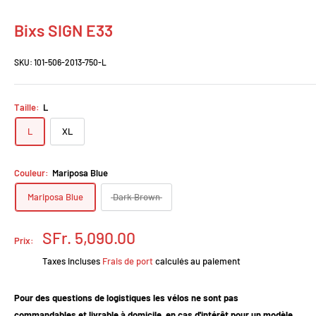
Bixs SIGN E33
SKU:
101-506-2013-750-L
Taille:
L
L
XL
Couleur:
Mariposa Blue
Mariposa Blue
Dark Brown
Prix
SFr. 5,090.00
Prix:
réduit
Taxes incluses
Frais de port
calculés au paiement
Pour des questions de logistiques les vélos ne sont pas
commandables et livrable à domicile, en cas d'intérêt pour un modèle