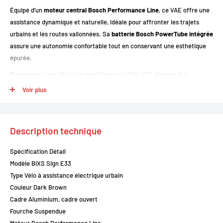
Équipé d’un
moteur central Bosch Performance Line
, ce VAE offre une
assistance dynamique et naturelle, idéale pour affronter les trajets
urbains et les routes vallonnées. Sa
batterie Bosch PowerTube intégrée
assure une autonomie confortable tout en conservant une esthétique
épurée.
Pensé pour une utilisation quotidienne, le Sign E33 dispose d’un
équipement complet
incluant éclairage, garde-boue, porte-bagages et
Voir plus
béquille, garantissant sécurité et praticité par tous les temps.
Description technique
Points forts
Spécification Détail
Moteur Bosch Performance Line
puissant et fluide
Modèle BIXS Sign E33
Couple moteur élevé
pour franchir les côtes sans effort
Type Vélo à assistance électrique urbain
Batterie Bosch intégrée
au cadre pour un design moderne
Couleur Dark Brown
Cadre confortable à enjambement bas
Cadre Aluminium, cadre ouvert
Fourche Suspendue
Freins à disque hydrauliques
sécurisants