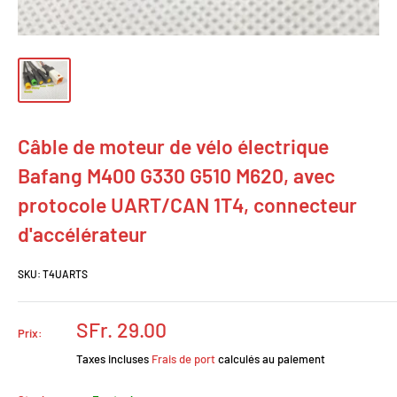
Câble de moteur de vélo électrique
Bafang M400 G330 G510 M620, avec
protocole UART/CAN 1T4, connecteur
d'accélérateur
SKU:
T4UARTS
Prix
SFr. 29.00
Prix:
réduit
Taxes incluses
Frais de port
calculés au paiement