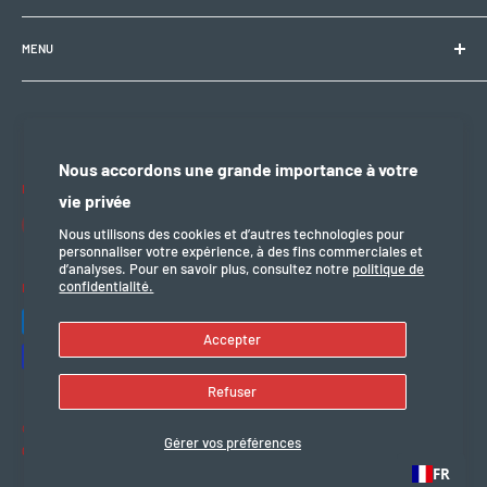
1008 Prilly (VD), Suisse
🕘 Lun–Ven : 9h00–12h00 / 14h00–18h30
+41 21 946 10 30
MENU
info@electrobikezone.ch
🕘 Sam: sur rendez-vous.
Condition générale et de service
Politique d'expédition
🔒 Dim & fériés : fermé
Politique de confidentialité
Nous accordons une grande importance à votre
Politique de remboursement
Nous suivre
vie privée
mention légal
Nous utilisons des cookies et d’autres technologies pour
personnaliser votre expérience, à des fins commerciales et
d’analyses. Pour en savoir plus, consultez notre
politique de
confidentialité.
Nous acceptons
Accepter
Refuser
© 2026 Electro Bike Zone
Gérer vos préférences
Commerce électronique propulsé par Shopify
FR