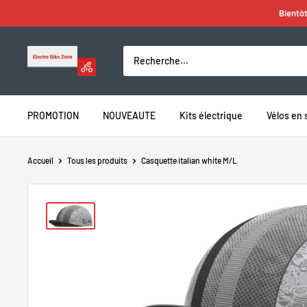
Passer
Bientôt
au
contenu
Electro
Bike
Zone
PROMOTION
NOUVEAUTE
Kits électrique
Vélos en 
Accueil
Tous les produits
Casquette italian white M/L