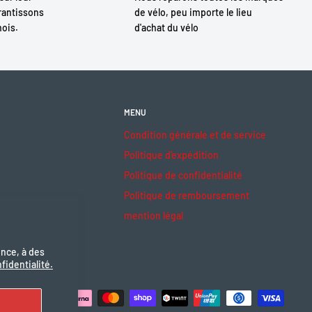
antissons
de vélo, peu importe le lieu
mois.
d'achat du vélo
MENU
Condition générale et de service
Politique d'expédition
Politique de confidentialité
Politique de remboursement
mention légal
ence, à des
fidentialité.
ceptons