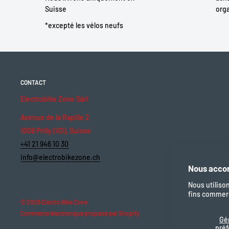
Suisse
orga
*excepté les vélos neufs
CONTACT
Electrobike Zone Sàrl
Avenue de la Rapille 2
1008 Prilly (VD), Suisse
+41 21 946 10 30
info@electrobikezone.ch
Nous accor
Nous utiliso
fins commerc
© 2026 Electro Bike Zone
Commerce électronique propulsé par Shopify
Gé
pré