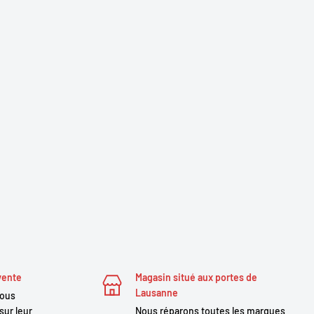
vente
Magasin situé aux portes de
Lausanne
nous
sur leur
Nous réparons toutes les marques