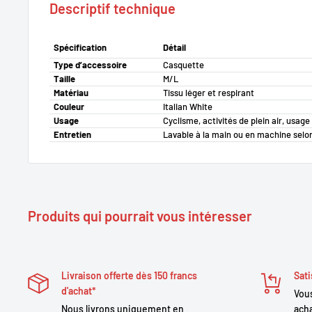
Descriptif technique
Spécification
Détail
Type d’accessoire
Casquette
Taille
M/L
Matériau
Tissu léger et respirant
Couleur
Italian White
Usage
Cyclisme, activités de plein air, usage
Entretien
Lavable à la main ou en machine selon
Produits qui pourrait vous intéresser
Livraison offerte dès 150 francs
Sati
d'achat*
Vous
Nous livrons uniquement en
acha