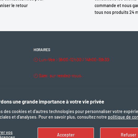
niser le retour
commande et nous gar
tous nos produits 24 
HORAIRES
🕘 Lun–Ven : 9h00–12h00 / 14h00–18h30
🕘 Sam: sur rendez-vous.
🔒 Dim & fériés : fermé
dons une grande importance à votre vie privée
ns des cookies et d’autres technologies pour personnaliser votre expéri
iales et d’analyses. Pour en savoir plus, consultez notre
politique de con
Nous suivre
Nous ac
rer vos
Accepter
Refuser
férences