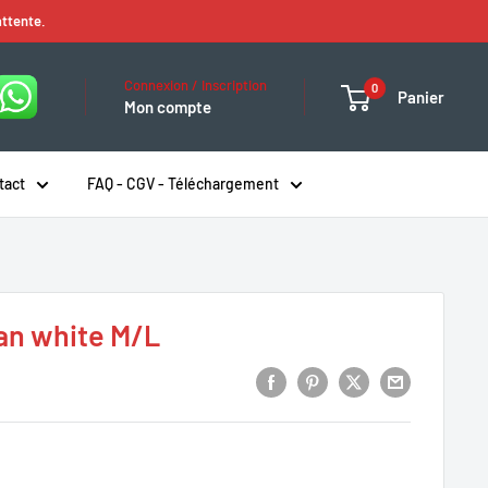
attente.
Connexion / Inscription
0
Panier
Mon compte
tact
FAQ - CGV - Téléchargement
ian white M/L