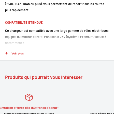
(12Ah, 15Ah, 18Ah ou plus), vous permettant de repartir sur les routes
plus rapidement.
COMPATIBILITÉ ÉTENDUE
Ce chargeur est compatible avec une large gamme de vélos électriques
équipés du moteur central Panasonic 26V (système Premium/Deluxe),
notamment :
Marques :
Flyer (Séries C, L, T, S, X), Kalkhoff, Raleigh, Gazelle,
Voir plus
Helkama, et bien d'autres utilisant la technologie Panasonic 26V.
Batteries :
Compatible avec les batteries Li-ion 26V d'origine
Panasonic, ainsi que les versions compatibles de grandes capacités.
Produits qui pourrait vous intéresser
Années modèles :
Idéal pour les modèles produits entre 2007 et
2013/2014 environ.
CARACTÉRISTIQUES TECHNIQUES :
Référence produit :
500567 (NKJ050H / NKJ048)
at*
Satisfait ou remboursé
Tension de sortie :
25.2V - 26V (Tension de fin de charge : 29.4V)
Vous n'êtes pas satisfait de votre achat, contactez nou