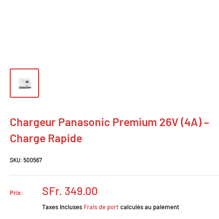
Chargeur Panasonic Premium 26V (4A) –
Charge Rapide
SKU:
500567
Prix
SFr. 349.00
Prix:
réduit
Taxes incluses
Frais de port
calculés au paiement