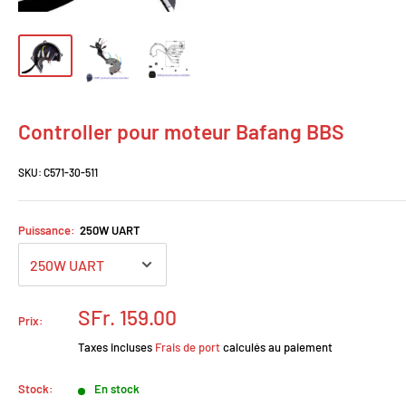
Controller pour moteur Bafang BBS
SKU:
C571-30-511
Puissance:
250W UART
Prix
SFr. 159.00
Prix:
réduit
Taxes incluses
Frais de port
calculés au paiement
Stock:
En stock