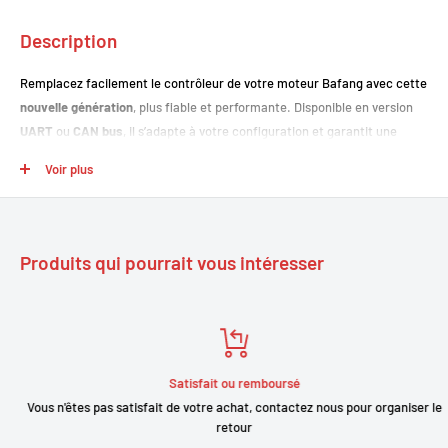
Description
Remplacez facilement le contrôleur de votre moteur Bafang avec cette
nouvelle génération
, plus fiable et performante. Disponible en version
UART
ou
CAN bus
, il s’adapte à votre configuration et garantit une
communication fluide avec l’écran et la batterie.
Voir plus
Points forts
Compatibilité large
: BBS01B (36 V), BBS02B (48 V), BBSHD/BBS03
Produits qui pourrait vous intéresser
(48 V & 52 V)
Puissances disponibles
: de 250 W à 1000 W
MOSFETs IRFB3077
: robustesse et meilleure performance
Fonctions intégrées
: sortie 6 V pour éclairage + connecteur pour
Satisfait ou remboursé
capteur de vitesse
Vous n'êtes pas satisfait de votre achat, contactez nous pour organiser le
Sélection voltage adaptée
: modèles en 36 V, 48 V et 52 V
retour