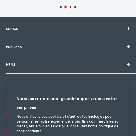
Avantages
✔️ Installation simple
CONTACT
✔️ Communication optimisée (UART ou CAN)
✔️ Remplacement idéal pour redonner vie à votre moteur Bafang
Electrobike Zone Sàrl
HORAIRES
Avenue de la Rapille 2
1008 Prilly (VD), Suisse
🕘 Lun–Ven : 9h00–12h00 / 14h00–18h30
+41 21 946 10 30
MENU
info@electrobikezone.ch
🕘 Sam: sur rendez-vous.
Condition générale et de service
Politique d'expédition
🔒 Dim & fériés : fermé
Politique de confidentialité
Nous accordons une grande importance à votre
Politique de remboursement
Nous suivre
vie privée
mention légal
Nous utilisons des cookies et d’autres technologies pour
personnaliser votre expérience, à des fins commerciales et
d’analyses. Pour en savoir plus, consultez notre
politique de
confidentialité.
Nous acceptons