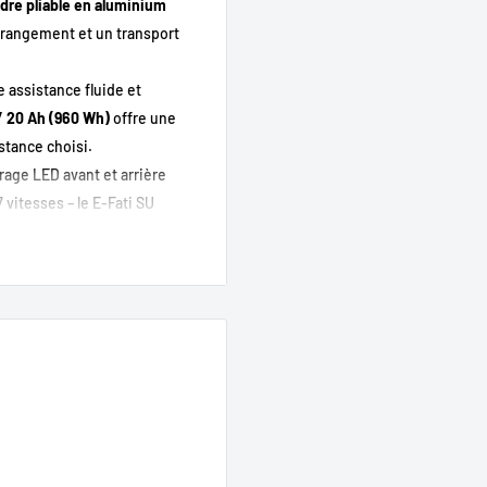
dre pliable en aluminium
un rangement et un transport
 assistance fluide et
/ 20 Ah (960 Wh)
offre une
stance choisi.
irage LED avant et arrière
vitesses – le E-Fati SU
ie.
e à transporter.
pour tous les trajets.
’à 100 km.
et.