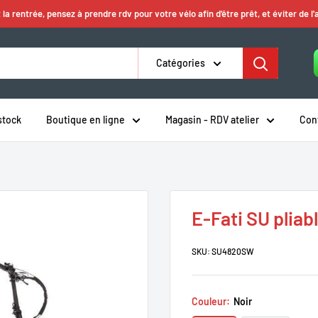
 la rentrée, pensez à prendre rdv pour votre vélo afin d'être prêt, et éviter de l'
Catégories
stock
Boutique en ligne
Magasin - RDV atelier
Con
E-Fati SU pliab
SKU:
SU4820SW
Couleur:
Noir