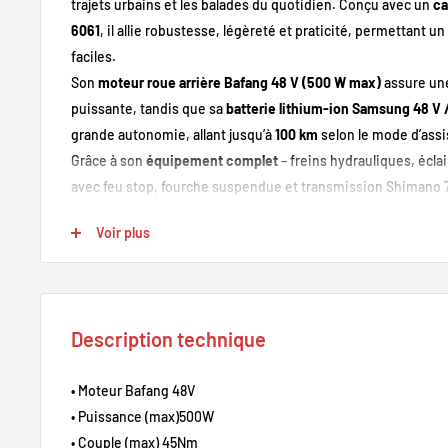
trajets urbains et les balades du quotidien. Conçu avec un
ca
6061
, il allie robustesse, légèreté et praticité, permettant 
faciles.
Son
moteur roue arrière Bafang 48 V (500 W max)
assure une
puissante, tandis que sa
batterie lithium-ion Samsung 48 V 
grande autonomie, allant jusqu’à
100 km
selon le mode d’assi
Grâce à son
équipement complet
– freins hydrauliques, écla
avec feu stop, fourche suspendue et transmission Shimano 7 
garantit confort, sécurité et plaisir de conduite à chaque sort
Voir plus
Points forts
Cadre pliable en aluminium 6061
: solide, léger et pratiqu
Description technique
Moteur Bafang 48 V – 500 W max
: puissance et souplesse 
• Moteur Bafang 48V
Batterie Samsung 48 V / 20 Ah
: autonomie étendue jusqu
• Puissance (max)500W
Écran LCD
avec 5 niveaux d’assistance et affichage compl
• Couple (max) 45Nm