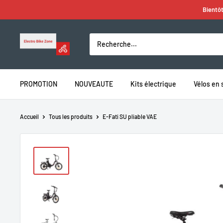
Passer
Bientôt
au
contenu
Electro
Bike
Zone
PROMOTION
NOUVEAUTE
Kits électrique
Vélos en 
Accueil
Tous les produits
E-Fati SU pliable VAE