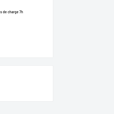
on.
emins.
ps de charge 7h
te fluide.
s de visibilité.