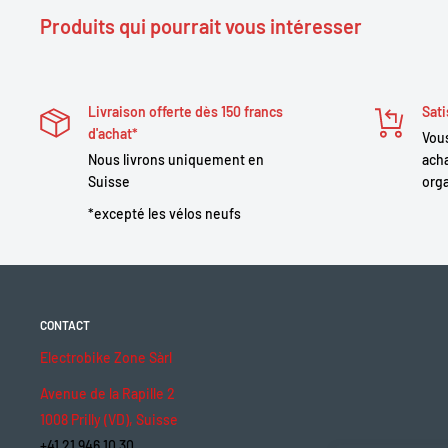
Produits qui pourrait vous intéresser
Livraison offerte dès 150 francs
Sati
d'achat*
Vous
Nous livrons uniquement en
acha
Suisse
orga
*excepté les vélos neufs
CONTACT
Electrobike Zone Sàrl
Avenue de la Rapille 2
1008 Prilly (VD), Suisse
+41 21 946 10 30