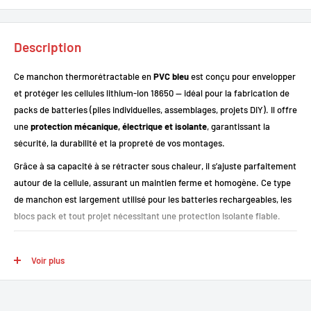
Description
Ce manchon thermorétractable en
PVC bleu
est conçu pour envelopper
et protéger les cellules lithium-ion 18650 — idéal pour la fabrication de
packs de batteries (piles individuelles, assemblages, projets DIY). Il offre
une
protection mécanique, électrique et isolante
, garantissant la
sécurité, la durabilité et la propreté de vos montages.
Grâce à sa capacité à se rétracter sous chaleur, il s’ajuste parfaitement
autour de la cellule, assurant un maintien ferme et homogène. Ce type
de manchon est largement utilisé pour les batteries rechargeables, les
blocs pack et tout projet nécessitant une protection isolante fiable.
Voir plus
Points forts
Isolation fiable
: protection électrique et mécanique pour les