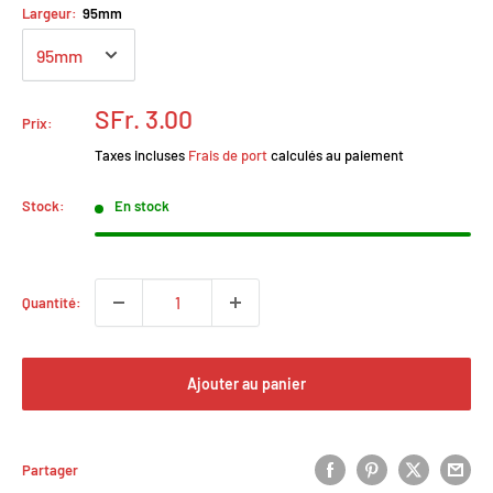
Largeur:
95mm
Prix
SFr. 3.00
Prix:
réduit
Taxes incluses
Frais de port
calculés au paiement
Stock:
En stock
Quantité:
Ajouter au panier
Partager