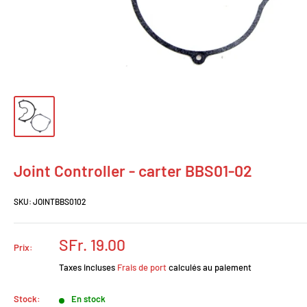
Joint Controller - carter BBS01-02
SKU:
JOINTBBS0102
Prix
SFr. 19.00
Prix:
réduit
Taxes incluses
Frais de port
calculés au paiement
Stock:
En stock