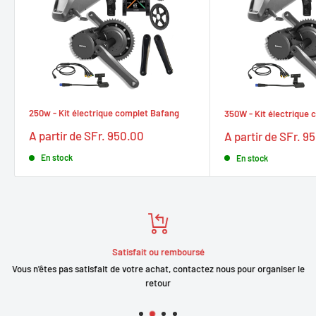
250w - Kit électrique complet Bafang
350W - Kit électrique
Prix
Prix
A partir de SFr. 950.00
A partir de SFr. 9
réduit
réduit
En stock
En stock
Satisfait ou remboursé
Vous n'êtes pas satisfait de votre achat, contactez nous pour organiser le
retour