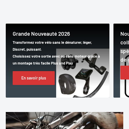
Grande Nouveauté 2026
Nou
col
Transformez votre vélo sans le dénaturer, léger,
Discret, puissant.
spé
Choisissez votre sortie avec ou sans moteur grâce à
de 
un montage très facile Plus and Play
En savoir plus