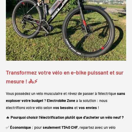
Transformez votre vélo en e-bike puissant et sur
mesure ! 🚴⚡
Vous possédez un vélo musculaire et rêvez de passer à l’électrique
sans
exploser votre budget
?
Electrobike Zone
a la solution : nous
électrifions votre vélo selon
vos besoins
et
vos envies
!
🔥
Pourquoi choisir l’électrification plutôt que d’acheter un vélo neuf ?
✅
Économique
: pour
seulement 1'340 CHF
, repartez avec un vélo