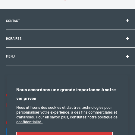
CONTACT
Electrobike Zone Sàrl
HORAIRES
Avenue de la Rapille 2
1008 Prilly (VD), Suisse
🕘 Lun–Ven : 9h00–12h00 / 14h00–18h30
+41 21 946 10 30
MENU
info@electrobikezone.ch
🕘 Sam: sur rendez-vous.
Condition générale et de service
Politique d'expédition
🔒 Dim & fériés : fermé
Politique de confidentialité
Nous accordons une grande importance à votre
Politique de remboursement
Nous suivre
vie privée
mention légal
Nous utilisons des cookies et d’autres technologies pour
personnaliser votre expérience, à des fins commerciales et
d’analyses. Pour en savoir plus, consultez notre
politique de
confidentialité.
Nous acceptons