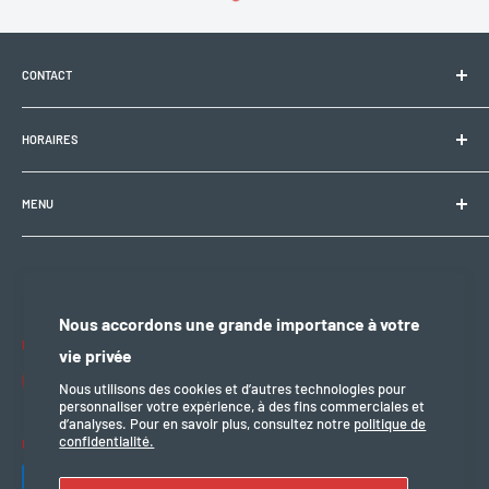
CONTACT
Electrobike Zone Sàrl
HORAIRES
Avenue de la Rapille 2
1008 Prilly (VD), Suisse
🕘 Lun–Ven : 9h00–12h00 / 14h00–18h30
+41 21 946 10 30
MENU
info@electrobikezone.ch
🕘 Sam: sur rendez-vous.
Condition générale et de service
Politique d'expédition
🔒 Dim & fériés : fermé
Politique de confidentialité
Nous accordons une grande importance à votre
Politique de remboursement
Nous suivre
vie privée
mention légal
Nous utilisons des cookies et d’autres technologies pour
personnaliser votre expérience, à des fins commerciales et
d’analyses. Pour en savoir plus, consultez notre
politique de
confidentialité.
Nous acceptons