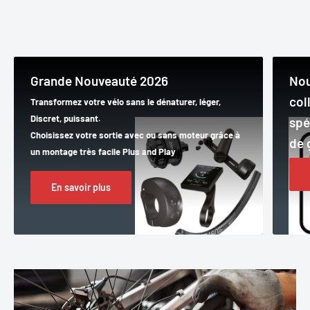
Grande Nouveauté 2026
Nou
col
Transformez votre vélo sans le dénaturer, léger,
Discret, puissant.
spé
Choisissez votre sortie avec ou sans moteur grâce à
de 
un montage très facile Plus and Play
En savoir plus