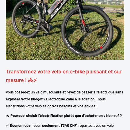
Transformez votre vélo en e-bike puissant et sur
mesure ! 🚴⚡
Vous possédez un vélo musculaire et rêvez de passer à l’électrique
sans
exploser votre budget
?
Electrobike Zone
a la solution : nous
électrifions votre vélo selon
vos besoins
et
vos envies
!
🔥
Pourquoi choisir l’électrification plutôt que d’acheter un vélo neuf ?
✅
Économique
: pour
seulement 1'340 CHF
, repartez avec un vélo