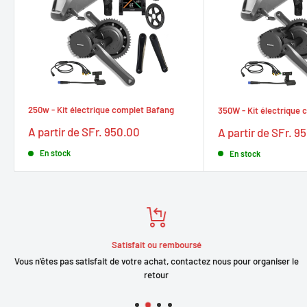
250w - Kit électrique complet Bafang
350W - Kit électrique
Prix
Prix
A partir de SFr. 950.00
A partir de SFr. 9
réduit
réduit
En stock
En stock
Satisfait ou remboursé
Vous n'êtes pas satisfait de votre achat, contactez nous pour organiser le
retour