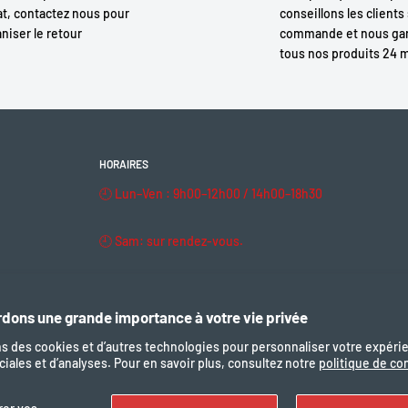
t, contactez nous pour
conseillons les clients 
niser le retour
commande et nous gar
tous nos produits 24 
HORAIRES
🕘 Lun–Ven : 9h00–12h00 / 14h00–18h30
🕘 Sam: sur rendez-vous.
🔒 Dim & fériés : fermé
dons une grande importance à votre vie privée
ns des cookies et d’autres technologies pour personnaliser votre expéri
iales et d’analyses. Pour en savoir plus, consultez notre
politique de con
Nous suivre
Nous ac