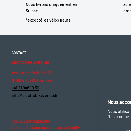
Nous livrons uniquement en
acha
Suisse
orga
*excepté les vélos neufs
CONTACT
Electrobike Zone Sàrl
Avenue de la Rapille 2
1008 Prilly (VD), Suisse
+41 21 946 10 30
info@electrobikezone.ch
Nous accor
Nous utiliso
fins commerc
© 2026 Electro Bike Zone
Commerce électronique propulsé par Shopify