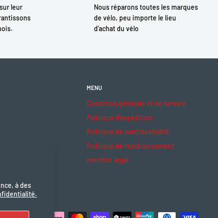
sur leur
Nous réparons toutes les marques
antissons
de vélo, peu importe le lieu
mois.
d'achat du vélo
MENU
Condition générale et de service
Politique d'expédition
Politique de confidentialité
Politique de remboursement
mention légal
ence, à des
fidentialité.
ceptons