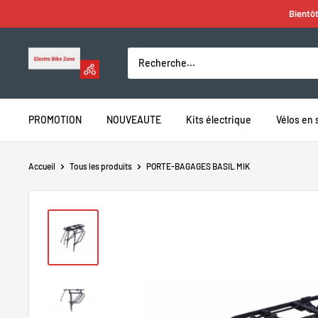
Passer
Bientôt
au
contenu
Electro
Bike
Zone
PROMOTION
NOUVEAUTE
Kits électrique
Vélos en 
Accueil
Tous les produits
PORTE-BAGAGES BASIL MIK