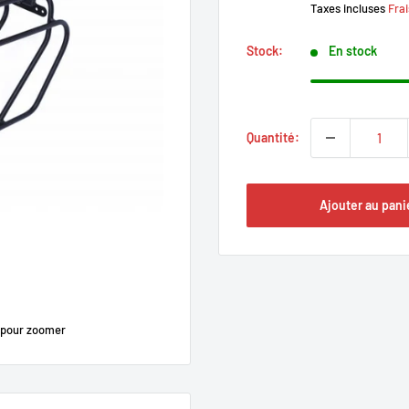
Taxes incluses
Frai
Stock:
En stock
Quantité:
Ajouter au pani
 pour zoomer