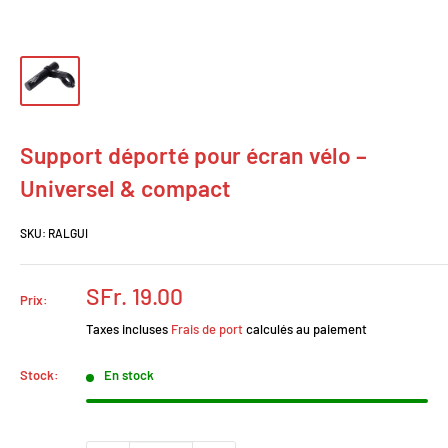
Support déporté pour écran vélo –
Universel & compact
SKU:
RALGUI
Prix
SFr. 19.00
Prix:
réduit
Taxes incluses
Frais de port
calculés au paiement
Stock:
En stock