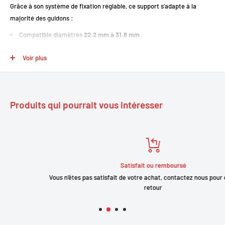
Grâce à son système de fixation réglable, ce support s’adapte à la
majorité des guidons :
Compatible diamètres
22.2 mm à 31.8 mm
Montage rapide sur guidon ou potence
Voir plus
Parfait pour vélos électriques et classiques
📏 Format compact et efficace
Produits qui pourrait vous intéresser
Avec une longueur de
10 cm
, ce support offre :
Un déport idéal sans encombrer le cockpit
Une meilleure organisation du guidon
Satisfait ou remboursé
Un positionnement optimal de l’écran
Vous n'êtes pas satisfait de votre achat, contactez nous pour organiser 
retour
📱 Meilleure visibilité
Positionnez votre écran ou compteur dans votre champ de vision pour :