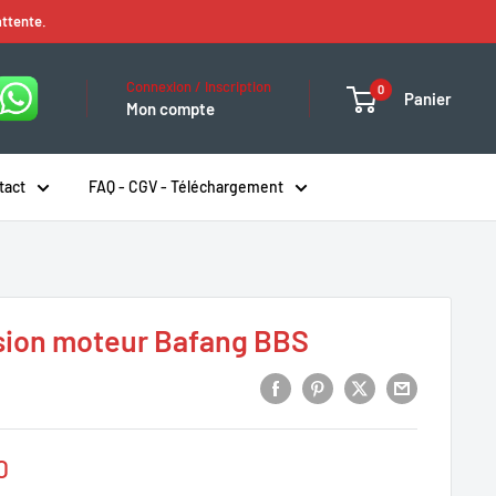
attente.
Connexion / Inscription
0
Panier
Mon compte
tact
FAQ - CGV - Téléchargement
ision moteur Bafang BBS
0