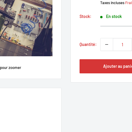
Taxes incluses
Frai
Stock:
En stock
Quantité:
Ajouter au pani
 pour zoomer