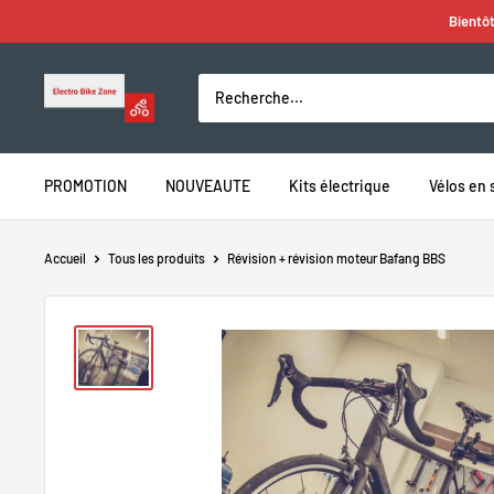
Passer
Bientôt
au
contenu
Electro
Bike
Zone
PROMOTION
NOUVEAUTE
Kits électrique
Vélos en 
Accueil
Tous les produits
Révision + révision moteur Bafang BBS