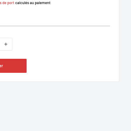
s de port
calculés au paiement
er