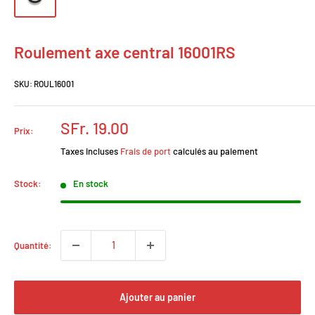
Roulement axe central 16001RS
SKU:
ROUL16001
Prix
SFr. 19.00
Prix:
réduit
Taxes incluses
Frais de port
calculés au paiement
Stock:
En stock
Quantité:
Ajouter au panier