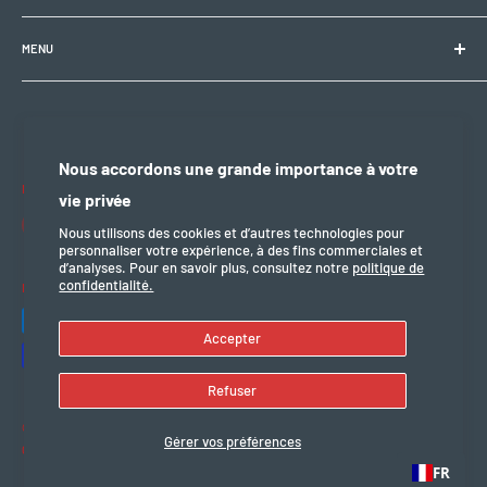
1008 Prilly (VD), Suisse
🕘 Lun–Ven : 9h00–12h00 / 14h00–18h30
+41 21 946 10 30
MENU
info@electrobikezone.ch
🕘 Sam: sur rendez-vous.
Condition générale et de service
Politique d'expédition
🔒 Dim & fériés : fermé
Politique de confidentialité
Nous accordons une grande importance à votre
Politique de remboursement
Nous suivre
vie privée
mention légal
Nous utilisons des cookies et d’autres technologies pour
personnaliser votre expérience, à des fins commerciales et
d’analyses. Pour en savoir plus, consultez notre
politique de
confidentialité.
Nous acceptons
Accepter
Refuser
© 2026 Electro Bike Zone
Gérer vos préférences
Commerce électronique propulsé par Shopify
FR