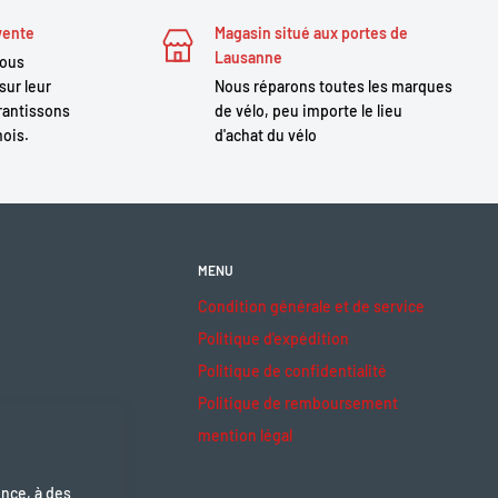
vente
Magasin situé aux portes de
Lausanne
nous
sur leur
Nous réparons toutes les marques
antissons
de vélo, peu importe le lieu
mois.
d'achat du vélo
MENU
Condition générale et de service
Politique d'expédition
Politique de confidentialité
Politique de remboursement
mention légal
ence, à des