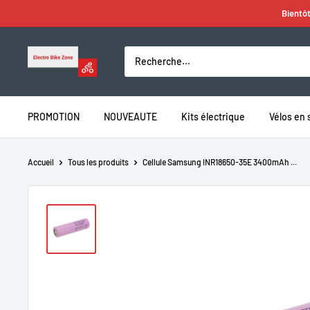
Passer
Bientôt
au
contenu
Electro
Bike
Zone
PROMOTION
NOUVEAUTE
Kits électrique
Vélos en 
Accueil
Tous les produits
Cellule Samsung INR18650-35E 3400mAh ...