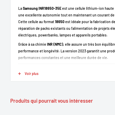
La
Samsung INR18650-35E
est une cellule lithium-ion haute
une excellente autonomie tout en maintenant un courant de
Cette cellule au format
18650
est idéale pour la fabrication d
réparation de packs existants ou l’alimentation de projets él
électriques, powerbanks, lampes et appareils portables.
Grâce à sa chimie
INR (NMC)
, elle assure un très bon équilibr
performance et longévité. La version 2023 garantit une prod
performances constantes et une meilleure durée de vie.
Voir plus
Points forts
Capacité élevée de
3400 mAh
pour une autonomie prolo
Courant de décharge continu
8 A
, idéal pour des applica
Produits qui pourrait vous intéresser
Format standard
18650
, compatible avec de nombreux sy
Cellule de qualité Samsung : fiabilité, sécurité et constanc