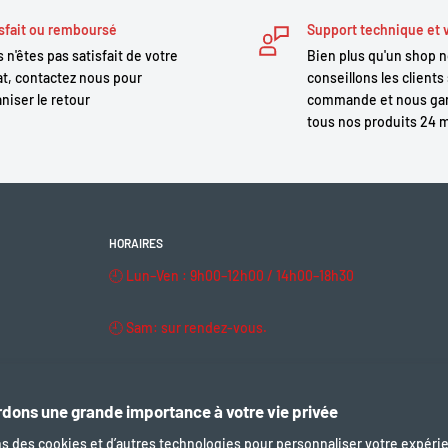
mplacement de cellules.
sfait ou remboursé
Support technique et 
 n'êtes pas satisfait de votre
Bien plus qu'un shop 
t, contactez nous pour
conseillons les clients 
niser le retour
commande et nous gar
tous nos produits 24 
0-35E
HORAIRES
🕘 Lun–Ven : 9h00–12h00 / 14h00–18h30
🕘 Sam: sur rendez-vous.
🔒 Dim & fériés : fermé
dons une grande importance à votre vie privée
(NMC)
ns des cookies et d’autres technologies pour personnaliser votre expéri