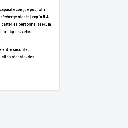
 capacité conçue pour offrir
 décharge stable jusqu’à
8 A
.
e batteries personnalisées, la
ectroniques, vélos
e entre sécurité,
uction récente, des
ngée.
tions modérées.
stèmes.
e d’utilisation.