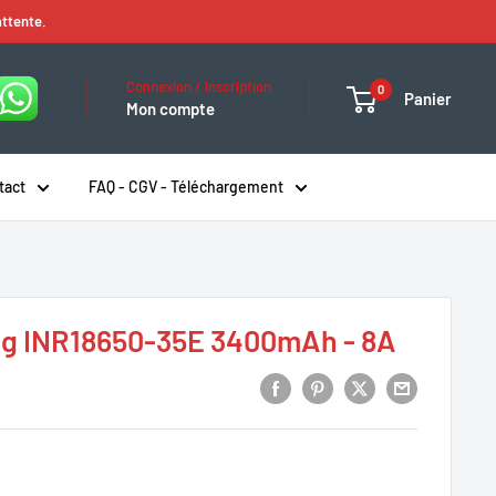
attente.
Connexion / Inscription
0
Panier
Mon compte
tact
FAQ - CGV - Téléchargement
ng INR18650-35E 3400mAh - 8A