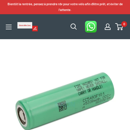
Passer
Bientôt la rentrée, pensez à prendre rdv pour votre vélo afin d'être prêt, et éviter de
au
l'attente.
contenu
0
Electro
Bike
Zone