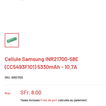
Cellule Samsung INR21700-58E
(CC5493F101) 5330mAh - 10.7A
SKU:
INR21700
Prix
SFr. 8.00
Prix:
réduit
Taxes incluses
Frais de port
calculés au paiement