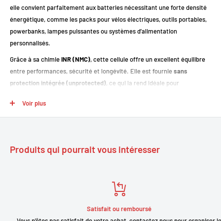
elle convient parfaitement aux batteries nécessitant une forte densité
énergétique, comme les packs pour vélos électriques, outils portables,
powerbanks, lampes puissantes ou systèmes d’alimentation
personnalisés.
Grâce à sa chimie
INR (NMC)
, cette cellule offre un excellent équilibre
entre performances, sécurité et longévité. Elle est fournie
sans
protection intégrée (unprotected)
, ce qui la rend idéale pour
l’assemblage de systèmes professionnels ou DIY équipés d’un BMS
Voir plus
adapté.
Points forts
Produits qui pourrait vous intéresser
Très grande capacité de
5330 mAh
, idéale pour maximiser
l’autonomie.
Courant de décharge continu
10.7 A
, suffisant pour de nombreuses
applications.
Satisfait ou remboursé
Format
21700
: meilleure densité énergétique qu’une 18650
Vous n'êtes pas satisfait de votre achat, contactez nous pour organiser le