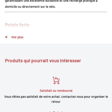
garantissant une excellente durabilité et une recharge pratique à
domicile ou directement sur le vélo.
Points forts
Compatibilité Shimano STEPS
: fonctionne parfaitement avec les
Voir plus
moteurs
E6000
et
E6100
.
Montage porte-bagages
: stabilité optimale et retrait facile pour la
recharge.
Produits qui pourrait vous intéresser
Autonomie étendue
: idéale pour les trajets quotidiens et les longues
randonnées.
Recharge pratique
: possibilité de charge sur ou hors du vélo.
Protection électronique
: système BMS intégré pour prévenir
surcharge et surchauffe.
Satisfait ou remboursé
Vous n'êtes pas satisfait de votre achat, contactez nous pour organiser le
retour
Descriptif technique