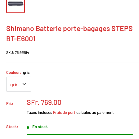
Shimano Batterie porte-bagages STEPS
BT-E6001
SKU:
75.66584
Couleur:
gris
Prix
SFr. 769.00
Prix:
réduit
Taxes incluses
Frais de port
calculés au paiement
Stock:
En stock