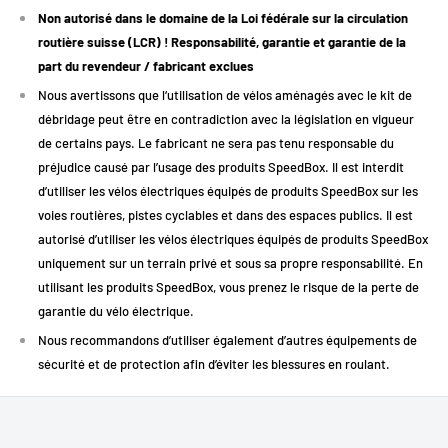
Non autorisé dans le domaine de la Loi fédérale sur la circulation
sans modification du câblage.
routière suisse (LCR) ! Responsabilité, garantie et garantie de la
Disponible en deux versions : avec câble ou sans câble pour une
part du revendeur / fabricant exclues
installation plus discrète.
Nous avertissons que l‘utilisation de vélos aménagés avec le kit de
débridage peut être en contradiction avec la législation en vigueur
Descriptif technique
de certains pays. Le fabricant ne sera pas tenu responsable du
préjudice causé par l’usage des produits SpeedBox. Il est interdit
d’utiliser les vélos électriques équipés de produits SpeedBox sur les
voies routières, pistes cyclables et dans des espaces publics. Il est
Spécification
Détail
autorisé d’utiliser les vélos électriques équipés de produits SpeedBox
Tuning e-bike Brose / Specialized Brose (usage privé
Type d’usage
uniquement sur un terrain privé et sous sa propre responsabilité. En
recommandé)
utilisant les produits SpeedBox, vous prenez le risque de la perte de
Compatibilité
Brose S, S-MAG, T, C, T-ALU, Specialized Brose (sauf
garantie du vélo électrique.
moteur
SL)
Nous recommandons d’utiliser également d’autres équipements de
Activation/D
sécurité et de protection afin d’éviter les blessures en roulant.
Automatique à l’allumage du vélo
ésactivation
Vitesse max
recommandé
Jusqu’à 50 km/h