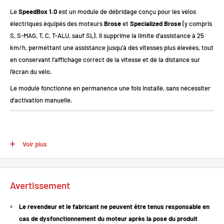
Le
SpeedBox 1.0
est un module de débridage conçu pour les vélos
électriques équipés des moteurs
Brose
et
Specialized Brose
(y compris
S, S-MAG, T, C, T-ALU, sauf SL). Il supprime la limite d’assistance à 25
km/h, permettant une assistance jusqu’à des vitesses plus élevées, tout
en conservant l’affichage correct de la vitesse et de la distance sur
l’écran du vélo.
Le module fonctionne en permanence une fois installé, sans nécessiter
d’activation manuelle.
Points forts
Voir plus
Suppression de la limite d’assistance : Élimine la restriction de 25
km/h.
Affichage correct des données : vitesse réelle, distance et
Avertissement
autonomie.
Le revendeur et le fabricant ne peuvent être tenus responsable en
Activation permanente : fonctionne dès l’allumage du vélo.
cas de dysfonctionnement du moteur après la pose du produit
Installation plug & play : connecteurs d’origine, installation simple