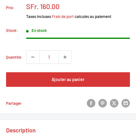
Prix
SFr. 160.00
Prix:
réduit
Taxes incluses
Frais de port
calculés au paiement
Stock:
En stock
Quantité:
Ajouter au panier
Partager
Description