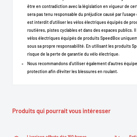
Spécification
Détail
être en contradiction avec la législation en vigueur de cer
sera pas tenu responsable du préjudice causé par l’usage
Tuning e-bike Giant SyncDrive Pro 2022
Type d’usage
est interdit d’utiliser les vélos électriques équipés de pr
recommandé)
routières, pistes cyclables et dans des espaces publics. Il e
Compatibilité moteur
Giant SyncDrive Pro 2022 (Yamaha PW-
vélos électriques équipés de produits SpeedBox uniqueme
Activation/Désactivati
Automatique à l’allumage du vélo
sous sa propre responsabilité. En utilisant les produits 
on
risque de la perte de garantie du vélo électrique.
Indication activation
Affichage de 9,9 km/h brièvement
Nous recommandons d’utiliser également d’autres équipe
Indication
protection afin d’éviter les blessures en roulant.
Affichage de 2,5 km/h brièvement
désactivation
Vitesse max
Jusqu’à 99 km/h
recommandée
Affichage vitesse
Oui
réelle
Produits qui pourrait vous intéresser
Distance correcte
Oui
Installation
Plug & play avec connecteurs d’origine
Livraison offerte dès 150 francs
Sati