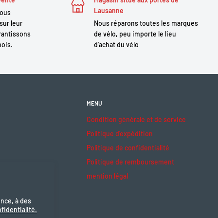
Lausanne
nous
sur leur
Nous réparons toutes les marques
antissons
de vélo, peu importe le lieu
mois.
d'achat du vélo
MENU
Condition générale et de service
Politique d'expédition
Politique de confidentialité
Politique de remboursement
mention légal
ence, à des
fidentialité.
ceptons