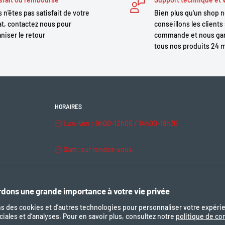
 n'êtes pas satisfait de votre
Bien plus qu'un shop 
t, contactez nous pour
conseillons les clients 
ort, Pro, Life (2017-2021)
niser le retour
commande et nous gar
tous nos produits 24 
HORAIRES
🕘 Lun–Ven : 9h00–12h00 / 14h00–18h30
🕘 Sam: sur rendez-vous.
🔒 Dim & fériés : fermé
dons une grande importance à votre vie privée
ns des cookies et d’autres technologies pour personnaliser votre expéri
iales et d’analyses. Pour en savoir plus, consultez notre
politique de con
Nous suivre
Nous ac