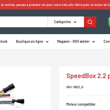
 la rentrée, pensez à prendre rdv pour votre vélo afin d'être prêt, et éviter de l'
Catégories
stock
Boutique en ligne
Magasin - RDV atelier
Con
SpeedBox 2.2 p
SKU:
SB22_G
Moteur compatible: