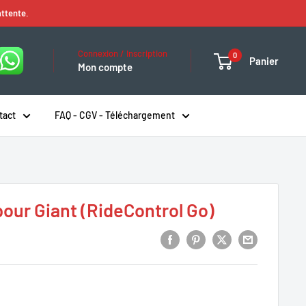
attente.
Connexion / Inscription
0
Panier
Mon compte
tact
FAQ - CGV - Téléchargement
our Giant (RideControl Go)