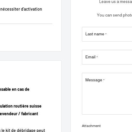
Leave us a messag
nécessiter d’activation
You can send photos
Last name
*
ion de 25 km/h.
Email
*
e maximale, vitesse moyenne,
ence dès l’allumage du vélo.
Message
*
lation plug & play sans
nsable en cas de
culation routière suisse
 revendeur / fabricant
Attachment
 le kit de débridage peut