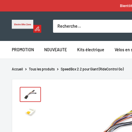
Passer
Bientôt
au
contenu
Electro
Bike
Zone
PROMOTION
NOUVEAUTE
Kits électrique
Vélos en 
Accueil
Tous les produits
SpeedBox 2.2 pour Giant (RideControl Go)