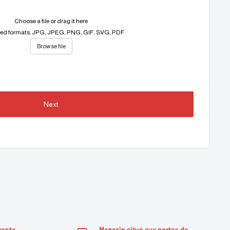
Choose a file or drag it here
ed formats: JPG, JPEG, PNG, GIF, SVG, PDF.
Browse file
Next
vente
Magasin situé aux portes de