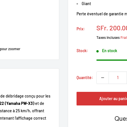
Giant
Perte éventuel de garantie m
Prix
SFr. 200.0
Prix:
réduit
Taxes incluses
Frai
 pour zoomer
Stock:
En stock
Quantité:
de débridage conçu pour les
Ajouter au pani
022 (Yamaha PW-X3)
et de
istance à 25 km/h, offrant
Ques
ntenant l'affichage correct