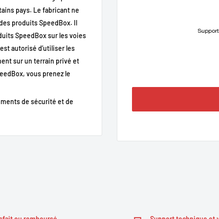
tains pays. Le fabricant ne
 des produits SpeedBox. Il
 (RideControl Go) (usage privé
Support
oduits SpeedBox sur les voies
st autorisé d’utiliser les
X3)
nt sur un terrain privé et
SpeedBox, vous prenez le
ments de sécurité et de
sfait ou remboursé
Support technique et 