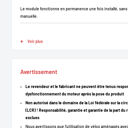
Le module fonctionne en permanence une fois installé, sans 
manuelle.
Points forts
Voir plus
Suppression de la limite d’assistance
: Élimine la restrict
Affichage des données réelles
: Vitesse actuelle, vitess
kilométrage et autonomie affichés correctement.
Avertissement
Activation automatique
: Le module est activé en perman
Installation simple
: Connecteurs d’origine pour une instal
Le revendeur et le fabricant ne peuvent être tenus respo
modifications.
dysfonctionnement du moteur après la pose du produit
Non autorisé dans le domaine de la Loi fédérale sur la cir
(LCR) ! Responsabilité, garantie et garantie de la part du
Descriptif technique
exclues
Nous avertissons que l‘utilisation de vélos aménagés avec