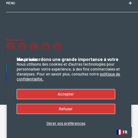
MENU
Condition générale et de service
Politique d'expédition
Politique de confidentialité
Politique de remboursement
Nous suivre
mention légal
Nous accordons une grande importance à votre vie privée
Nous acceptons
Nous utilisons des cookies et d’autres technologies pour
personnaliser votre expérience, à des fins commerciales et
d’analyses. Pour en savoir plus, consultez notre
politique de
confidentialité.
Accepter
© 2026 Electro Bike Zone
Commerce électronique propulsé par Shopify
Refuser
Gérer vos préférences
FR