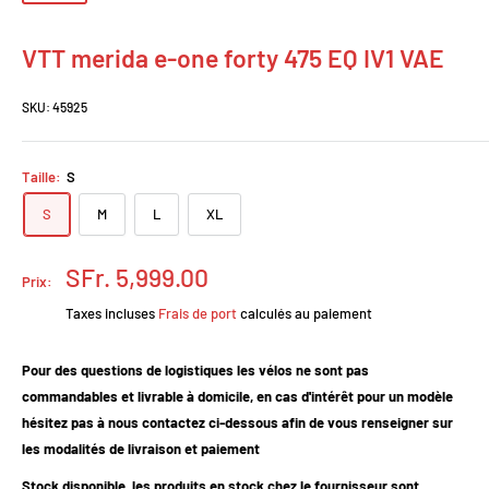
VTT merida e-one forty 475 EQ IV1 VAE
SKU:
45925
Taille:
S
S
M
L
XL
Prix
SFr. 5,999.00
Prix:
réduit
Taxes incluses
Frais de port
calculés au paiement
Pour des questions de logistiques les vélos ne sont pas
commandables et livrable à domicile, en cas d'intérêt pour un modèle
hésitez pas à nous contactez ci-dessous afin de vous renseigner sur
les modalités de livraison et paiement
Stock disponible, les produits en stock chez le fournisseur sont