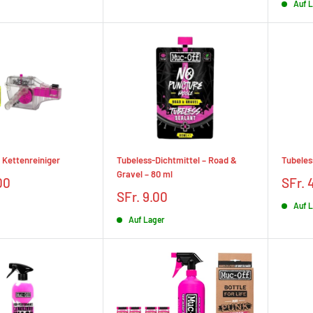
Auf 
 Kettenreiniger
Tubeless-Dichtmittel – Road &
Tubeles
Gravel – 80 ml
Prix
00
SFr. 
rédui
Prix
SFr. 9.00
Auf 
réduit
Auf Lager