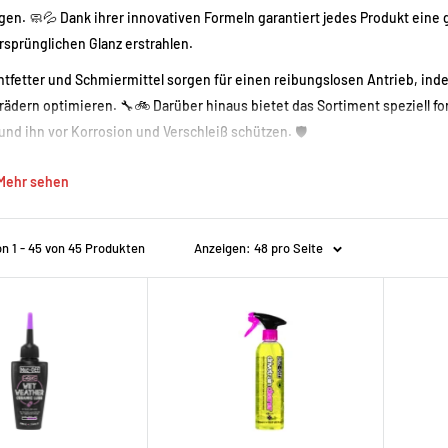
en. 🧼💦 Dank ihrer innovativen Formeln garantiert jedes Produkt eine 
sprünglichen Glanz erstrahlen.
tfetter und Schmiermittel sorgen für einen reibungslosen Antrieb, ind
ädern optimieren. 🔧🚲 Darüber hinaus bietet das Sortiment speziell f
nd ihn vor Korrosion und Verschleiß schützen. 🛡️
n leidenschaftlicher Radfahrer oder ein Amateur sind, schenken Sie Ih
Mehr sehen
nt. Genießen Sie eine umfassende und effektive Pflege, die die Leistun
länzen und fahren Sie mit Vertrauen!
n 1 - 45 von 45 Produkten
Anzeigen: 48 pro Seite
 Sie jetzt unsere Muc-Off Kollektion auf ElectroBikeZone und geben Sie 