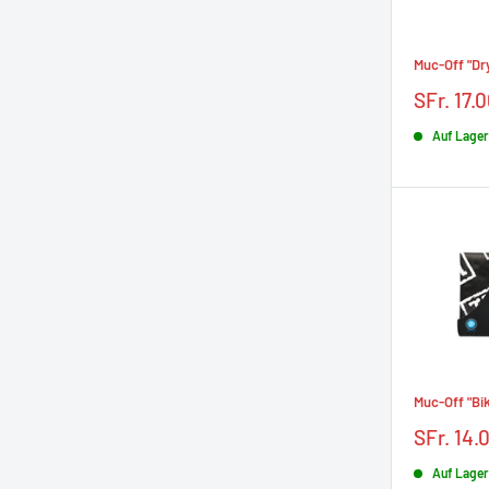
Muc-Off "Dr
Prix
SFr. 17.
réduit
Auf Lager
Muc-Off "Bi
Prix
SFr. 14.
réduit
Auf Lager