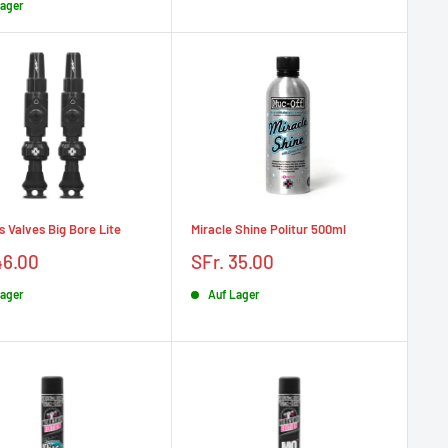
Lager
s Valves Big Bore Lite
Miracle Shine Politur 500ml
Prix
46.00
SFr. 35.00
t
réduit
Lager
Auf Lager