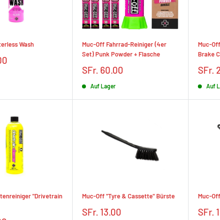
erless Wash
Muc-Off Fahrrad-Reiniger (4er
Muc-Off
Set) Punk Powder + Flasche
Brake C
00
Prix
Prix
SFr. 60.00
SFr. 
réduit
rédui
Auf Lager
Auf 
tenreiniger "Drivetrain
Muc-Off "Tyre & Cassette" Bürste
Muc-Off
Prix
Prix
SFr. 13.00
SFr. 