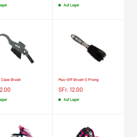
t
réduit
Lager
Auf Lager
 Claw Brush
Muc-Off Brush-2 Prong
Prix
12.00
SFr. 12.00
t
réduit
Lager
Auf Lager