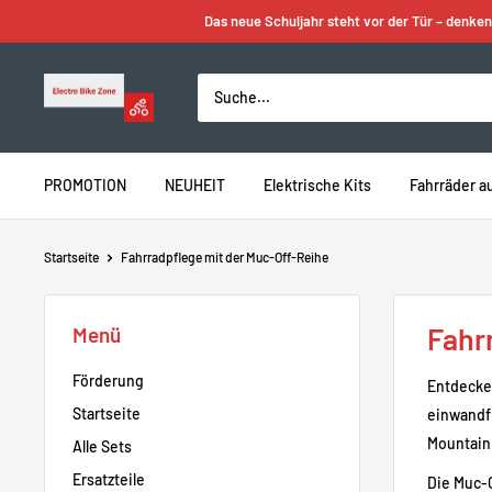
Zum
Das neue Schuljahr steht vor der Tür – denken
Inhalt
springen
Electro
Bike
Zone
PROMOTION
NEUHEIT
Elektrische Kits
Fahrräder a
Startseite
Fahrradpflege mit der Muc-Off-Reihe
Fahr
Menü
Förderung
Entdecken
Startseite
einwandfr
Mountainb
Alle Sets
Ersatzteile
Die Muc-