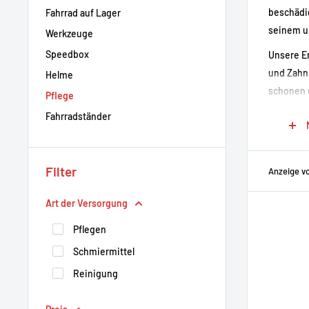
beschädig
Fahrrad auf Lager
seinem ur
Werkzeuge
Speedbox
Unsere En
und Zahnr
Helme
schonen u
Pflege
Ob Sie ei
Fahrradständer
es verdie
Zweirad g
Filter
Anzeige vo
Entdecken
Art der Versorgung
Pflegen
Schmiermittel
Reinigung