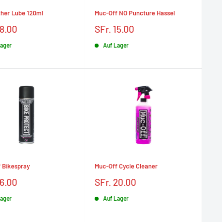
ther Lube 120ml
Muc-Off NO Puncture Hassel
Prix
18.00
SFr. 15.00
t
réduit
Lager
Auf Lager
 Bikespray
Muc-Off Cycle Cleaner
Prix
16.00
SFr. 20.00
t
réduit
Lager
Auf Lager