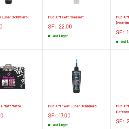
y Lube" Schmieröl
Muc-Off Fett "Geaser"
Muc-Off 
(Mattfin
Prix
00
SFr. 22.00
réduit
Prix
SFr. 
Auf Lager
rédui
Auf 
ke Mat" Matte
Muc-Off "Wet Lube" Schmieröl
Muc-Off
Defenc
Prix
00
SFr. 17.00
réduit
Prix
SFr. 
Auf Lager
rédui