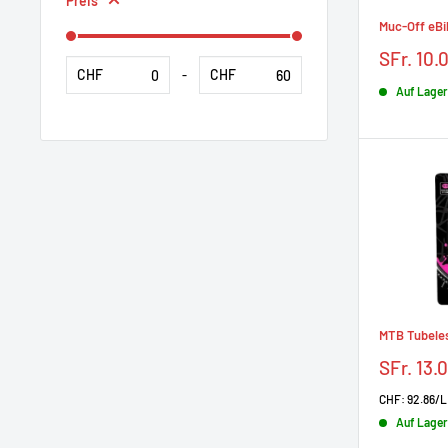
Preis
Muc-Off eBi
Prix
SFr. 10.
réduit
CHF
CHF
-
Auf Lager
MTB Tubeles
Prix
SFr. 13.
réduit
CHF: 92.86/L
Auf Lager