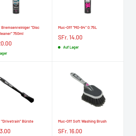
 Bremsenreiniger "Disc
Muc-Off "MO-94" 0.75L
leaner" 750ml
Prix
SFr. 14.00
réduit
20.00
Auf Lager
t
Lager
 "Drivetrain" Bürste
Muc-Off Soft Washing Brush
Prix
13.00
SFr. 16.00