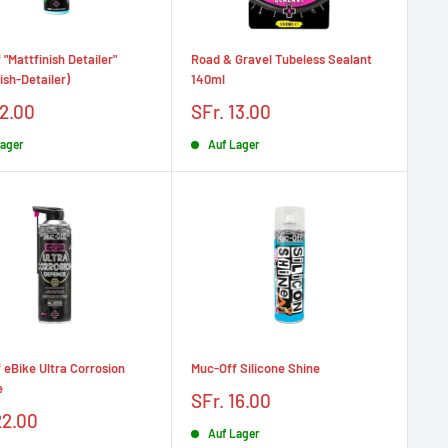
"Mattfinish Detailer"
Road & Gravel Tubeless Sealant
ish-Detailer)
140ml
Prix
12.00
SFr. 13.00
t
réduit
Lager
Auf Lager
 eBike Ultra Corrosion
Muc-Off Silicone Shine
e
Prix
SFr. 16.00
réduit
22.00
Auf Lager
t