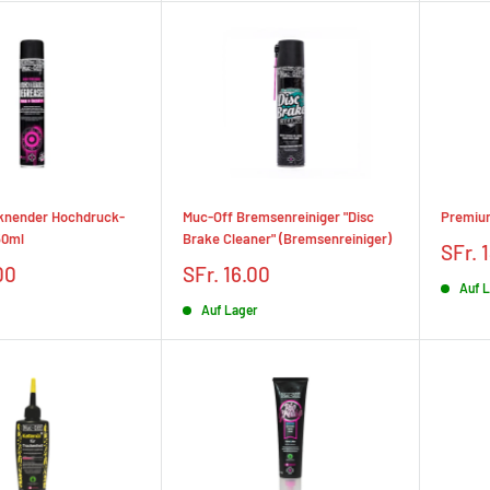
cknender Hochdruck-
Muc-Off Bremsenreiniger "Disc
Premium
50ml
Brake Cleaner" (Bremsenreiniger)
Prix
SFr. 
rédui
Prix
00
SFr. 16.00
Auf 
réduit
Auf Lager