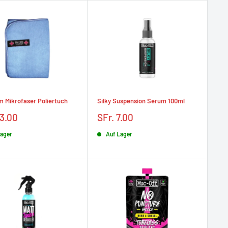
 Mikrofaser Poliertuch
Silky Suspension Serum 100ml
Prix
13.00
SFr. 7.00
t
réduit
Lager
Auf Lager