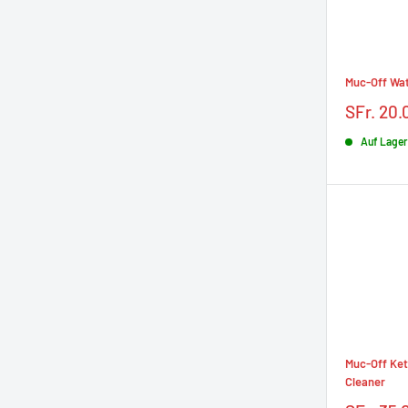
Muc-Off Wat
Prix
SFr. 20.
réduit
Auf Lager
Muc-Off Ket
Cleaner