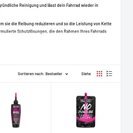
gründliche Reinigung und lässt dein Fahrrad wieder in
em sie die Reibung reduzieren und so die Leistung von Kette
ormulierte Schutzlösungen, die den Rahmen Ihres Fahrrads
rem Fahrrad mit der Muc-Off-Reihe die Aufmerksamkeit, die
g und Langlebigkeit Ihres Fahrrads maximiert. Lassen Sie Ihr
Sortieren nach: Bestseller
Siehe
Ihrem Fahrrad die Pflege, die es verdient!