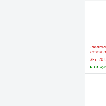
Schnelltro
Entfetter 7
Prix
SFr. 20.
réduit
Auf Lager