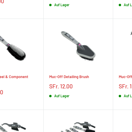
réduit
rédui
00
Auf Lager
Auf 
eel & Component
Muc-Off Detailing Brush
Muc-Off
Prix
Prix
SFr. 12.00
SFr. 
réduit
rédui
00
Auf Lager
Auf 