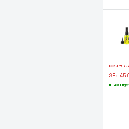
Muc-Off X-3
Prix
SFr. 45.
réduit
Auf Lager