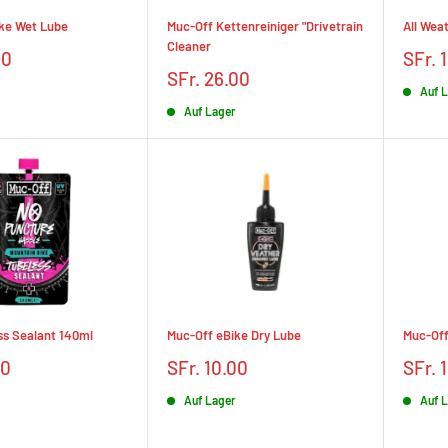
ke Wet Lube
Muc-Off Kettenreiniger "Drivetrain
All Wea
Cleaner
Prix
00
SFr. 
rédui
Prix
SFr. 26.00
Auf 
réduit
Auf Lager
s Sealant 140ml
Muc-Off eBike Dry Lube
Muc-Off
Prix
Prix
00
SFr. 10.00
SFr. 
réduit
rédui
Auf Lager
Auf 