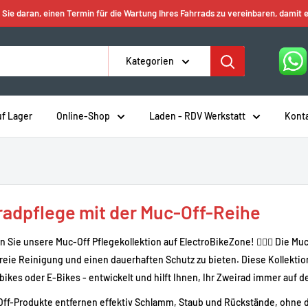
 Sie daran, einen Termin für die Wartung Ihres Fahrrads zu vereinbaren, damit e
Kategorien
uf Lager
Online-Shop
Laden - RDV Werkstatt
Kont
radpflege mit der Muc-Off-Reihe
 Sie unsere Muc-Off Pflegekollektion auf ElectroBikeZone! 🚴‍♂️✨ Die Mu
eie Reinigung und einen dauerhaften Schutz zu bieten. Diese Kollektion
ikes oder E-Bikes - entwickelt und hilft Ihnen, Ihr Zweirad immer auf 
Off-Produkte entfernen effektiv Schlamm, Staub und Rückstände, ohne d