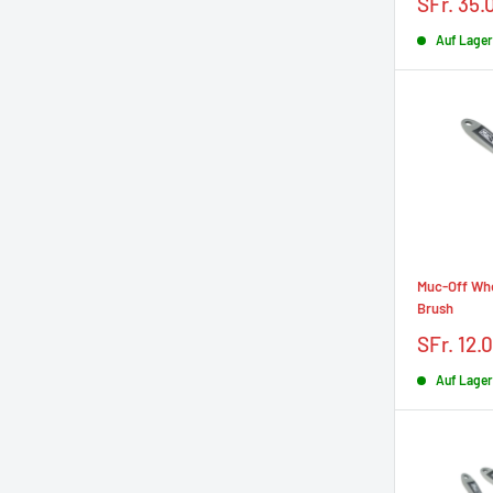
Prix
SFr. 35.
réduit
Auf Lager
Muc-Off Wh
Brush
Prix
SFr. 12.
réduit
Auf Lager