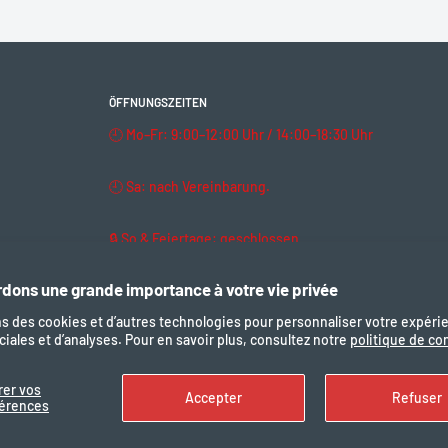
ÖFFNUNGSZEITEN
🕘 Mo–Fr: 9:00–12:00 Uhr / 14:00–18:30 Uhr
🕘 Sa: nach Vereinbarung.
🔒 So & Feiertage: geschlossen
dons une grande importance à votre vie privée
ns des cookies et d’autres technologies pour personnaliser votre expéri
iales et d’analyses. Pour en savoir plus, consultez notre
politique de con
Uns folgen
Wir akze
rer vos
Accepter
Refuser
férences