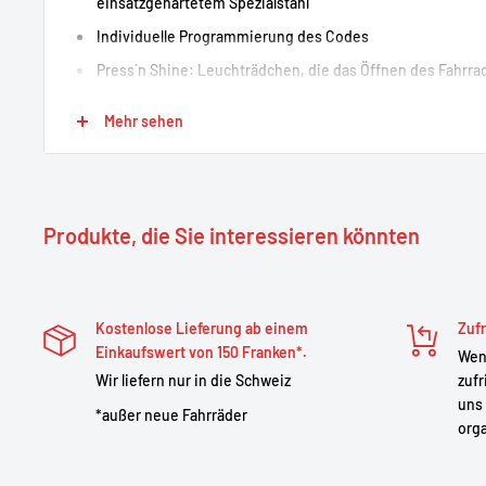
einsatzgehärtetem Spezialstahl
Individuelle Programmierung des Codes
Press´n Shine: Leuchträdchen, die das Öffnen des Fahrr
erleichtern
Mehr sehen
Marke: Abus
Produktbeschreibung: Stahlseilschloss
Modell: Raydo Pro 1460
Produkte, die Sie interessieren könnten
Sicherheitsstufe: 6
Gewicht: 845 g
Halterung: mit TexKF Mini-Halterung
Kostenlose Lieferung ab einem
Zufr
Einkaufswert von 150 Franken*.
Wenn
Wir liefern nur in die Schweiz
zufr
uns 
*außer neue Fahrräder
orga