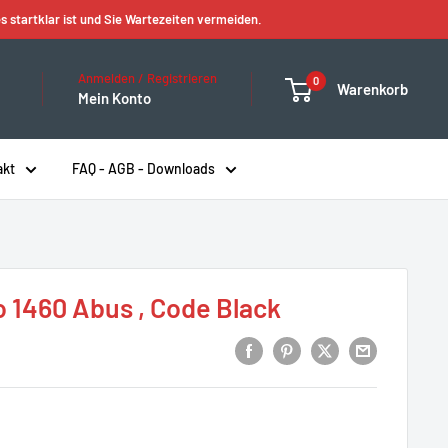
s startklar ist und Sie Wartezeiten vermeiden.
Anmelden / Registrieren
0
Warenkorb
Mein Konto
akt
FAQ - AGB - Downloads
 1460 Abus , Code Black