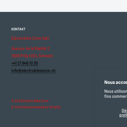
KONTAKT
Electrobike Zone Sàrl
Avenue de la Rapille 2
1008 Prilly (VD), Schweiz
+41 21 946 10 30
info@electrobikezone.ch
Nous accor
Nous utiliso
fins commerc
© 2026 Electro Bike Zone
E-Commerce powered by Shopify
Gé
pré