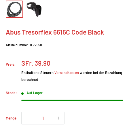
Abus Tresorflex 6615C Code Black
Artikelnummer:
11.72950
Prix
SFr. 39.90
Preis:
réduit
Enthaltene Steuern
Versandkosten
werden bei der Bezahlung
berechnet
Stock:
Auf Lager
Menge: